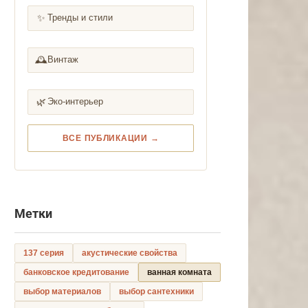
✨
Тренды и стили
🕰️
Винтаж
🌿
Эко-интерьер
ВСЕ ПУБЛИКАЦИИ →
Метки
137 серия
акустические свойства
банковское кредитование
ванная комната
выбор материалов
выбор сантехники