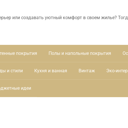
ерьер или создавать уютный комфорт в своем жилье? Тогд
тенные покрытия
Полы и напольные покрытия
Ос
ды и стили
Кухня и ванная
Винтаж
Эко-интер
джетные идеи