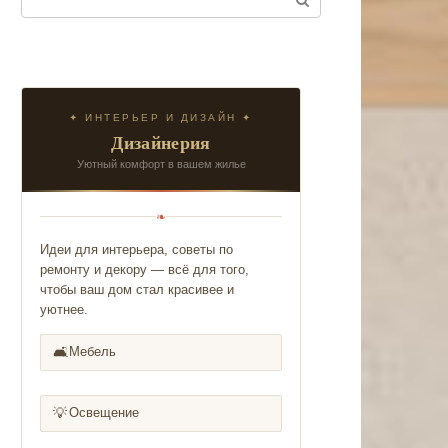
✦ ИНТЕРЬЕР И ДИЗАЙН ✦
Дизайнерия
Уютный комфорт в вашем жилье
❧
Идеи для интерьера, советы по
ремонту и декору — всё для того,
чтобы ваш дом стал красивее и
уютнее.
🛋️
Мебель
💡
Освещение