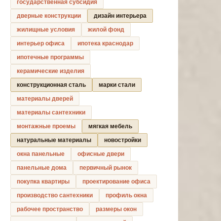
государственная субсидия
дверные конструкции
дизайн интерьера
жилищные условия
жилой фонд
интерьер офиса
ипотека краснодар
ипотечные программы
керамические изделия
конструкционная сталь
марки стали
материалы дверей
материалы сантехники
монтажные проемы
мягкая мебель
натуральные материалы
новостройки
окна панельные
офисные двери
панельные дома
первичный рынок
покупка квартиры
проектирование офиса
производство сантехники
профиль окна
рабочее пространство
размеры окон