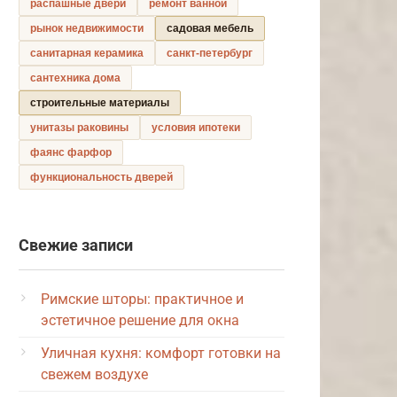
распашные двери
ремонт ванной
рынок недвижимости
садовая мебель
санитарная керамика
санкт-петербург
сантехника дома
строительные материалы
унитазы раковины
условия ипотеки
фаянс фарфор
функциональность дверей
Свежие записи
Римские шторы: практичное и
эстетичное решение для окна
Уличная кухня: комфорт готовки на
свежем воздухе