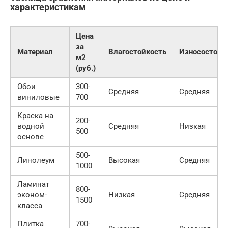
характеристикам
Цена
за
Материал
Влагостойкость
Износостойк
м2
(руб.)
Обои
300-
Средняя
Средняя
виниловые
700
Краска на
200-
водной
Средняя
Низкая
500
основе
500-
Линолеум
Высокая
Средняя
1000
Ламинат
800-
эконом-
Низкая
Средняя
1500
класса
Плитка
700-