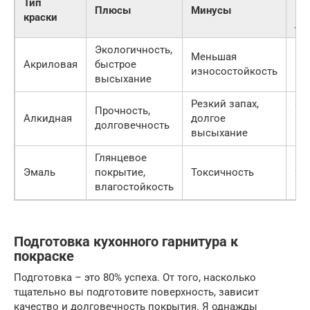
Тип
Плюсы
Минусы
(за
краски
ли
Экологичность,
500
Меньшая
Акриловая
быстрое
10
износостойкость
высыхание
руб
Резкий запах,
800
Прочность,
Алкидная
долгое
15
долговечность
высыхание
руб
Глянцевое
100
Эмаль
покрытие,
Токсичность
20
влагостойкость
руб
Подготовка кухонного гарнитура к
покраске
Подготовка – это 80% успеха. От того, насколько
тщательно вы подготовите поверхность, зависит
качество и долговечность покрытия. Я однажды