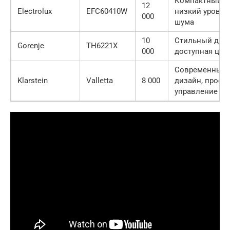
Компактный р
12
Electrolux
EFC60410W
низкий уровен
000
шума
10
Стильный диза
Gorenje
TH6221X
000
доступная цен
Современный
Klarstein
Valletta
8 000
дизайн, прост
управление