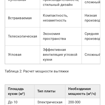
сложный м
стильный дизайн
Компактность,
Низкая
Встраиваемая
незаметность
производит
Экономия
Средняя
Телескопическая
пространства
производит
Эффективная
Угловая
вентиляция угловой
Сложный м
кухни
Таблица 2: Расчет мощности вытяжки
Площадь
Необходимая
Тип плиты
кухни (м²)
мощность (м³/ч)
До 10
Электрическая
200-300