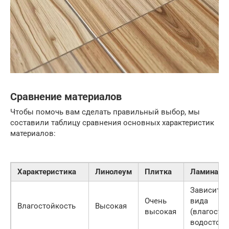
Сравнение материалов
Чтобы помочь вам сделать правильный выбор, мы
составили таблицу сравнения основных характеристик
материалов:
Характеристика
Линолеум
Плитка
Ламинат
Зависит о
Очень
вида
Влагостойкость
Высокая
высокая
(влагосто
водостойк