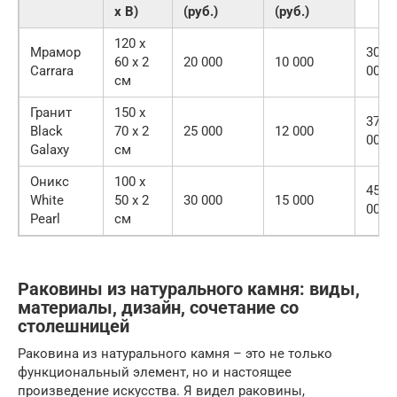
x В)
(руб.)
(руб.)
120 x
Мрамор
30
60 x 2
20 000
10 000
Carrara
000
см
Гранит
150 x
37
Black
70 x 2
25 000
12 000
000
Galaxy
см
Оникс
100 x
45
White
50 x 2
30 000
15 000
000
Pearl
см
Раковины из натурального камня: виды,
материалы, дизайн, сочетание со
столешницей
Раковина из натурального камня – это не только
функциональный элемент, но и настоящее
произведение искусства. Я видел раковины,