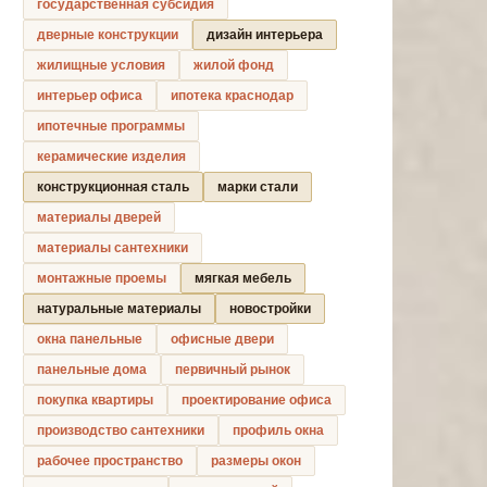
государственная субсидия
дверные конструкции
дизайн интерьера
жилищные условия
жилой фонд
интерьер офиса
ипотека краснодар
ипотечные программы
керамические изделия
конструкционная сталь
марки стали
материалы дверей
материалы сантехники
монтажные проемы
мягкая мебель
натуральные материалы
новостройки
окна панельные
офисные двери
панельные дома
первичный рынок
покупка квартиры
проектирование офиса
производство сантехники
профиль окна
рабочее пространство
размеры окон