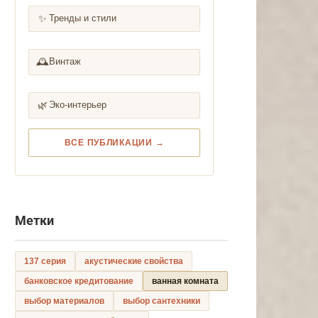
✨
Тренды и стили
🕰️
Винтаж
🌿
Эко-интерьер
ВСЕ ПУБЛИКАЦИИ →
Метки
137 серия
акустические свойства
банковское кредитование
ванная комната
выбор материалов
выбор сантехники