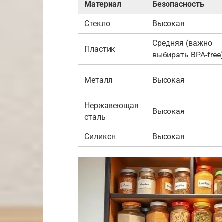
Материал
Безопасность
Стекло
Высокая
Средняя (важно
Пластик
выбирать BPA-free
Металл
Высокая
Нержавеющая
Высокая
сталь
Силикон
Высокая