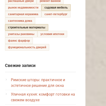
распашные двери
ремонт ванной
рынок недвижимости
садовая мебель
санитарная керамика
санкт-петербург
сантехника дома
строительные материалы
унитазы раковины
условия ипотеки
фаянс фарфор
функциональность дверей
Свежие записи
Римские шторы: практичное и
эстетичное решение для окна
Уличная кухня: комфорт готовки на
свежем воздухе