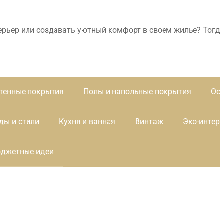
ерьер или создавать уютный комфорт в своем жилье? Тогд
тенные покрытия
Полы и напольные покрытия
Ос
ды и стили
Кухня и ванная
Винтаж
Эко-интер
джетные идеи