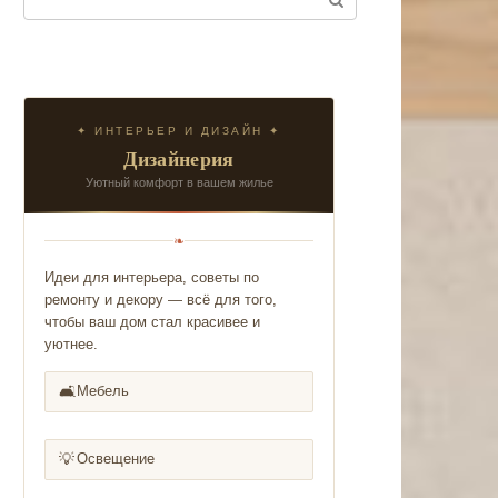
✦ ИНТЕРЬЕР И ДИЗАЙН ✦
Дизайнерия
Уютный комфорт в вашем жилье
❧
Идеи для интерьера, советы по
ремонту и декору — всё для того,
чтобы ваш дом стал красивее и
уютнее.
🛋️
Мебель
💡
Освещение