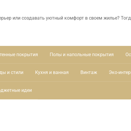
ерьер или создавать уютный комфорт в своем жилье? Тогд
тенные покрытия
Полы и напольные покрытия
Ос
ды и стили
Кухня и ванная
Винтаж
Эко-интер
джетные идеи