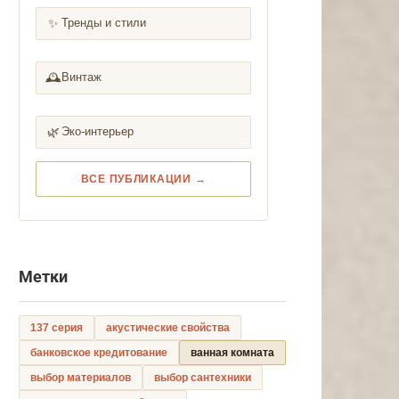
✨
Тренды и стили
🕰️
Винтаж
🌿
Эко-интерьер
ВСЕ ПУБЛИКАЦИИ →
Метки
137 серия
акустические свойства
банковское кредитование
ванная комната
выбор материалов
выбор сантехники