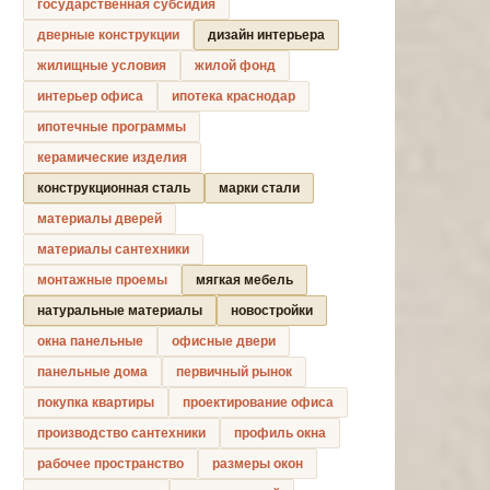
государственная субсидия
дверные конструкции
дизайн интерьера
жилищные условия
жилой фонд
интерьер офиса
ипотека краснодар
ипотечные программы
керамические изделия
конструкционная сталь
марки стали
материалы дверей
материалы сантехники
монтажные проемы
мягкая мебель
натуральные материалы
новостройки
окна панельные
офисные двери
панельные дома
первичный рынок
покупка квартиры
проектирование офиса
производство сантехники
профиль окна
рабочее пространство
размеры окон