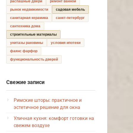
распашные двери
ремонт ванной
рынок недвижимости
садовая мебель
санитарная керамика
санкт-петербург
сантехника дома
строительные материалы
унитазы раковины
условия ипотеки
фаянс фарфор
функциональность дверей
Свежие записи
Римские шторы: практичное и
эстетичное решение для окна
Уличная кухня: комфорт готовки на
свежем воздухе