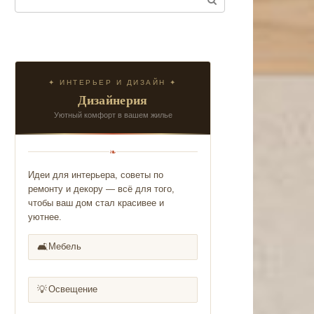
✦ ИНТЕРЬЕР И ДИЗАЙН ✦
Дизайнерия
Уютный комфорт в вашем жилье
❧
Идеи для интерьера, советы по
ремонту и декору — всё для того,
чтобы ваш дом стал красивее и
уютнее.
🛋️
Мебель
💡
Освещение