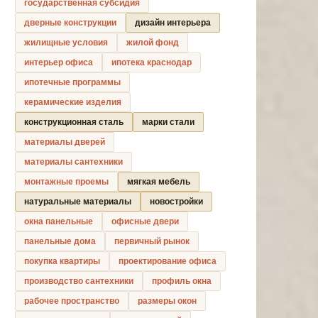
государственная субсидия
дверные конструкции
дизайн интерьера
жилищные условия
жилой фонд
интерьер офиса
ипотека краснодар
ипотечные программы
керамические изделия
конструкционная сталь
марки стали
материалы дверей
материалы сантехники
монтажные проемы
мягкая мебель
натуральные материалы
новостройки
окна панельные
офисные двери
панельные дома
первичный рынок
покупка квартиры
проектирование офиса
производство сантехники
профиль окна
рабочее пространство
размеры окон