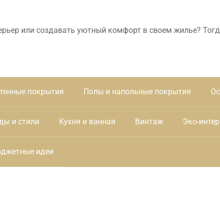
ерьер или создавать уютный комфорт в своем жилье? Тогд
тенные покрытия
Полы и напольные покрытия
Ос
ды и стили
Кухня и ванная
Винтаж
Эко-интер
джетные идеи