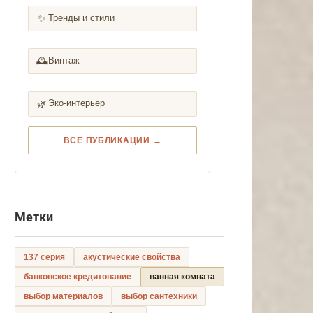
✨
Тренды и стили
🕰️
Винтаж
🌿
Эко-интерьер
ВСЕ ПУБЛИКАЦИИ →
Метки
137 серия
акустические свойства
банковское кредитование
ванная комната
выбор материалов
выбор сантехники