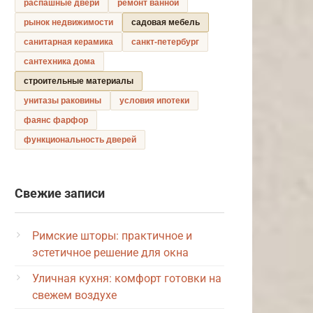
распашные двери
ремонт ванной
рынок недвижимости
садовая мебель
санитарная керамика
санкт-петербург
сантехника дома
строительные материалы
унитазы раковины
условия ипотеки
фаянс фарфор
функциональность дверей
Свежие записи
Римские шторы: практичное и
эстетичное решение для окна
Уличная кухня: комфорт готовки на
свежем воздухе