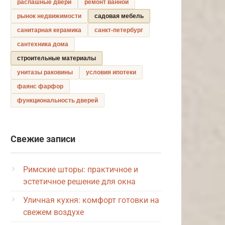
распашные двери
ремонт ванной
рынок недвижимости
садовая мебель
санитарная керамика
санкт-петербург
сантехника дома
строительные материалы
унитазы раковины
условия ипотеки
фаянс фарфор
функциональность дверей
Свежие записи
Римские шторы: практичное и
эстетичное решение для окна
Уличная кухня: комфорт готовки на
свежем воздухе