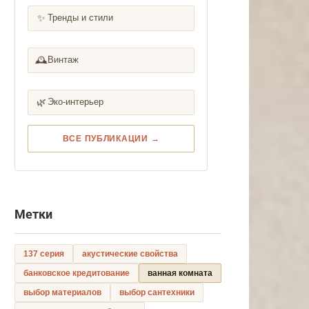
✨
Тренды и стили
🕰️
Винтаж
🌿
Эко-интерьер
ВСЕ ПУБЛИКАЦИИ →
Метки
137 серия
акустические свойства
банковское кредитование
ванная комната
выбор материалов
выбор сантехники