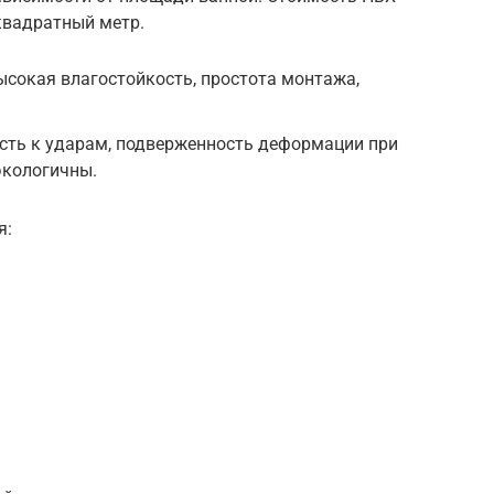
 квадратный метр.
ысокая влагостойкость, простота монтажа,
ость к ударам, подверженность деформации при
экологичны.
я: