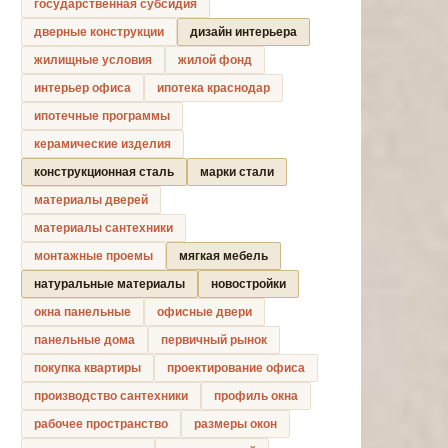
государственная субсидия
дверные конструкции
дизайн интерьера
жилищные условия
жилой фонд
интерьер офиса
ипотека краснодар
ипотечные программы
керамические изделия
конструкционная сталь
марки стали
материалы дверей
материалы сантехники
монтажные проемы
мягкая мебель
натуральные материалы
новостройки
окна панельные
офисные двери
панельные дома
первичный рынок
покупка квартиры
проектирование офиса
производство сантехники
профиль окна
рабочее пространство
размеры окон