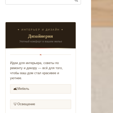
✦ ИНТЕРЬЕР И ДИЗАЙН ✦
Дизайнерия
Уютный комфорт в вашем жилье
❧
Идеи для интерьера, советы по
ремонту и декору — всё для того,
чтобы ваш дом стал красивее и
уютнее.
🛋️
Мебель
💡
Освещение