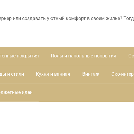
ерьер или создавать уютный комфорт в своем жилье? Тогд
тенные покрытия
Полы и напольные покрытия
Ос
ды и стили
Кухня и ванная
Винтаж
Эко-интер
джетные идеи