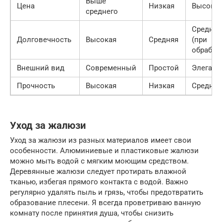
Выше
Цена
Низкая
Высока
среднего
Средняя
Долговечность
Высокая
Средняя
(при
обработ
Внешний вид
Современный
Простой
Элегант
Прочность
Высокая
Низкая
Средняя
Уход за жалюзи
Уход за жалюзи из разных материалов имеет свои
особенности. Алюминиевые и пластиковые жалюзи
можно мыть водой с мягким моющим средством.
Деревянные жалюзи следует протирать влажной
тканью, избегая прямого контакта с водой. Важно
регулярно удалять пыль и грязь, чтобы предотвратить
образование плесени. Я всегда проветриваю ванную
комнату после принятия душа, чтобы снизить