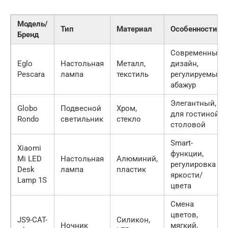
Модель/
Тип
Материал
Особенности
Бренд
Современный
Eglo
Настольная
Металл,
дизайн,
Pescara
лампа
текстиль
регулируемый
абажур
Элегантный,
Globo
Подвесной
Хром,
для гостиной/
Rondo
светильник
стекло
столовой
Smart-
Xiaomi
функции,
Mi LED
Настольная
Алюминий,
регулировка
Desk
лампа
пластик
яркости/
Lamp 1S
цвета
Смена
цветов,
JS9-CAT-
Силикон,
Ночник
мягкий,