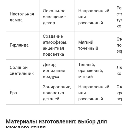
Рабо
Локальное
Направленный
Настольная
стол,
освещение,
или
лампа
тумбо
декор
рассеянный
комо
Создание
Стены
атмосферы,
Мягкий,
Гирлянда
полки
акцентная
точечный
зерк
подсветка
Декор,
Теплый,
Соляной
Люба
ионизация
оранжевый,
светильник
комн
воздуха
мягкий
Зонирование,
Направленный
Стены
Бра
подсветка
или
крова
деталей
рассеянный
зерка
Материалы изготовления: выбор для
каждого стиля