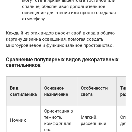
могут стать ярким акцентом в гостиной или
спальне, обеспечивая дополнительное
освещение для чтения или просто создавая
атмосферу.
Каждый из этих видов вносит свой вклад в общую
картину дизайна освещения, помогая создать
многоуровневое и функциональное пространство.
Сравнение популярных видов декоративных
светильников
Вид
Основное
Особенности
Типи
светильника
назначение
света
разм
Ориентация в
темноте,
Мягкий,
Спаль
Ночник
комфорт для
рассеянный
детск
сна