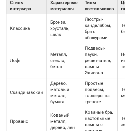
Стиль
Характерные
Типы
Цвет
интерьера
материалы
светильников
гамм
Люстры-
Бронза,
канделябры,
Теп
Классика
хрусталь,
бра с
бел
шелк
абажурами
Подвесы-
Металл,
пауки,
Нейт
Лофт
стекло,
решетчатые,
иног
бетон
лампы
теп
Эдисона
Дерево,
Простые
матовый
подвесы,
Тепл
Скандинавский
металл,
торшеры на
мягк
бумага
треноге
Кованые бра,
Кованый
настольные
Тепл
Прованс
металл,
лампы с
жел
дерево, лен
цветами