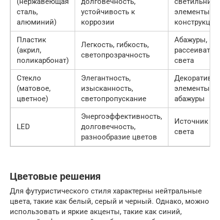
(нержавеющая
долговечность,
светильника
сталь,
устойчивость к
элементы
алюминий)
коррозии
конструкции
Пластик
Абажуры,
Легкость, гибкость,
(акрил,
рассеивател
светопрозрачность
поликарбонат)
света
Стекло
Элегантность,
Декоративн
(матовое,
изысканность,
элементы,
цветное)
светопропускание
абажуры
Энергоэффективность,
Источник
LED
долговечность,
света
разнообразие цветов
Цветовые решения
Для футуристического стиля характерны нейтральные
цвета, такие как белый, серый и черный. Однако, можно
использовать и яркие акценты, такие как синий,