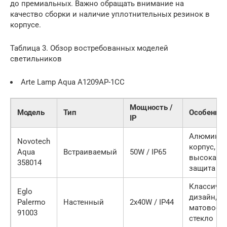
до премиальных. Важно обращать внимание на
качество сборки и наличие уплотнительных резинок в
корпусе.
Таблица 3. Обзор востребованных моделей
светильников
Arte Lamp Aqua A1209AP-1CC
Мощность /
Модель
Тип
Особенно
IP
Алюмини
Novotech
корпус,
Aqua
Встраиваемый
50W / IP65
высокая
358014
защита
Классиче
Eglo
дизайн,
Palermo
Настенный
2x40W / IP44
матовое
91003
стекло