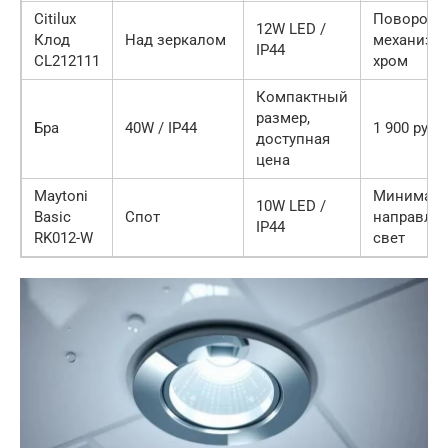
Citilux
Поворотн
12W LED /
Клод
Над зеркалом
механизм,
IP44
CL212111
хром
Компактный
размер,
Бра
40W / IP44
1 900 руб.
доступная
цена
Maytoni
Минимали
10W LED /
Basic
Спот
направле
IP44
RK012-W
свет