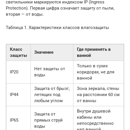
светильники маркируются индексом IP (Ingress
Protection). Первая цифра означает защиту от пыли,
вторая — от воды.
Таблица 1. Характеристики классов влагозащиты
Класс
Где применять в
Значение
защиты
ванной
Только в сухих
Нет защиты от
IP20
коридорах, не для
воды
ванной
Защита от брызг,
Зона зеркала, стены
IP44
летящих под
на расстоянии 60 см
любым углом
от ванны
Внутри душевой
Защита от
кабины или
IP65
прямых струй
непосредственно
воды
над ванной