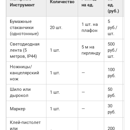
Количество
Инструмент
на ед.
ед.
Ж
(руб.)
Бумажные
5
1 шт. на
стаканчики
20 шт.
руб./
1
плафон
(однотонные)
шт.
Светодиодная
500
5 м на
лента (5
1 шт.
руб./
5
гирлянду
метров, IP44)
шт.
Ножницы/
100
канцелярский
1 шт.
—
1
руб.
нож
Шило или
50
1 шт.
—
5
дырокол
руб.
30
Маркер
1 шт.
—
3
руб.
Клей-пистолет
или
200