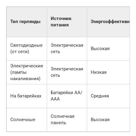
Источник
Тип гирлянды
Энергоэффективнос
питания
Светодиодные
Электрическая
Высокая
(от сети)
сеть
Электрические
Электрическая
(лампы
Низкая
сеть
накаливания)
Батарейки АА/
На батарейках
Средняя
ААА
Солнечная
Солнечные
Высокая
панель