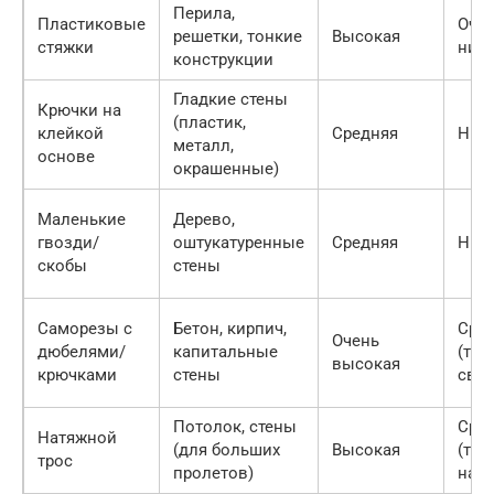
Перила,
Пластиковые
Оче
решетки, тонкие
Высокая
стяжки
низ
конструкции
Гладкие стены
Крючки на
(пластик,
клейкой
Средняя
Низ
металл,
основе
окрашенные)
Маленькие
Дерево,
гвозди/
оштукатуренные
Средняя
Низ
скобы
стены
Саморезы с
Бетон, кирпич,
Сре
Очень
дюбелями/
капитальные
(тре
высокая
крючками
стены
свер
Потолок, стены
Сре
Натяжной
(для больших
Высокая
(тре
трос
пролетов)
натя