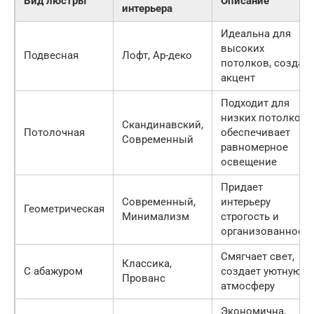
Вид люстры
Описание
интерьера
Идеальна для
высоких
Подвесная
Лофт, Ар-деко
потолков, создает
акцент
Подходит для
низких потолков,
Скандинавский,
Потолочная
обеспечивает
Современный
равномерное
освещение
Придает
Современный,
интерьеру
Геометрическая
Минимализм
строгость и
организованность
Смягчает свет,
Классика,
С абажуром
создает уютную
Прованс
атмосферу
Экономична,