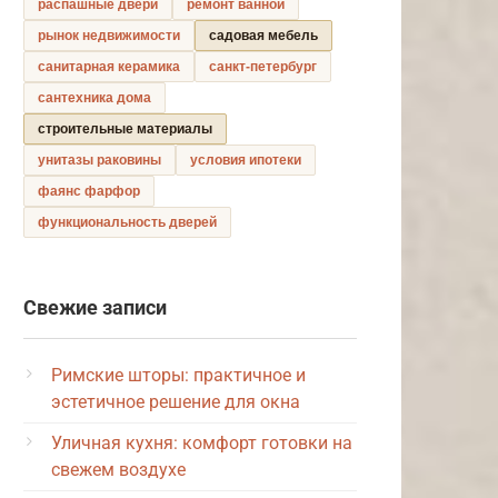
распашные двери
ремонт ванной
рынок недвижимости
садовая мебель
санитарная керамика
санкт-петербург
сантехника дома
строительные материалы
унитазы раковины
условия ипотеки
фаянс фарфор
функциональность дверей
Свежие записи
Римские шторы: практичное и
эстетичное решение для окна
Уличная кухня: комфорт готовки на
свежем воздухе