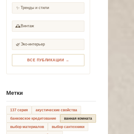
✨
Тренды и стили
🕰️
Винтаж
🌿
Эко-интерьер
ВСЕ ПУБЛИКАЦИИ →
Метки
137 серия
акустические свойства
банковское кредитование
ванная комната
выбор материалов
выбор сантехники