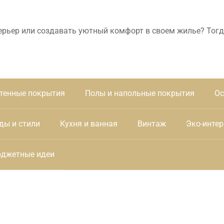
ерьер или создавать уютный комфорт в своем жилье? Тогд
тенные покрытия
Полы и напольные покрытия
Ос
ды и стили
Кухня и ванная
Винтаж
Эко-интер
джетные идеи