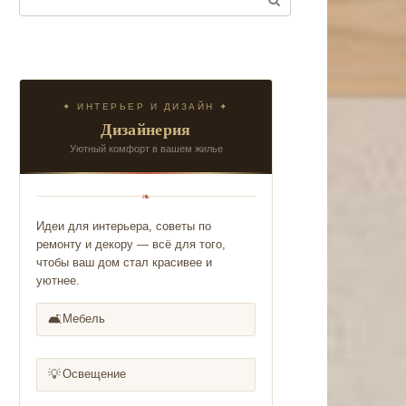
✦ ИНТЕРЬЕР И ДИЗАЙН ✦
Дизайнерия
Уютный комфорт в вашем жилье
❧
Идеи для интерьера, советы по
ремонту и декору — всё для того,
чтобы ваш дом стал красивее и
уютнее.
🛋️
Мебель
💡
Освещение