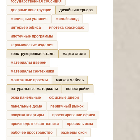
государственная субсидия
дверные конструкции
дизайн интерьера
жилищные условия
жилой фонд
интерьер офиса
ипотека краснодар
ипотечные программы
керамические изделия
конструкционная сталь
марки стали
материалы дверей
материалы сантехники
монтажные проемы
мягкая мебель
натуральные материалы
новостройки
окна панельные
офисные двери
панельные дома
первичный рынок
покупка квартиры
проектирование офиса
производство сантехники
профиль окна
рабочее пространство
размеры окон