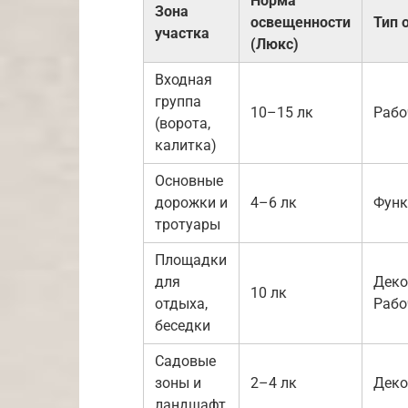
Норма
Зона
освещенности
Тип 
участка
(Люкс)
Входная
группа
10–15 лк
Рабо
(ворота,
калитка)
Основные
дорожки и
4–6 лк
Функ
тротуары
Площадки
для
Деко
10 лк
отдыха,
Рабо
беседки
Садовые
зоны и
2–4 лк
Деко
ландшафт