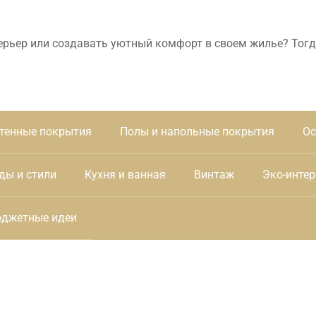
ерьер или создавать уютный комфорт в своем жилье? Тогд
тенные покрытия
Полы и напольные покрытия
Ос
ды и стили
Кухня и ванная
Винтаж
Эко-интер
джетные идеи