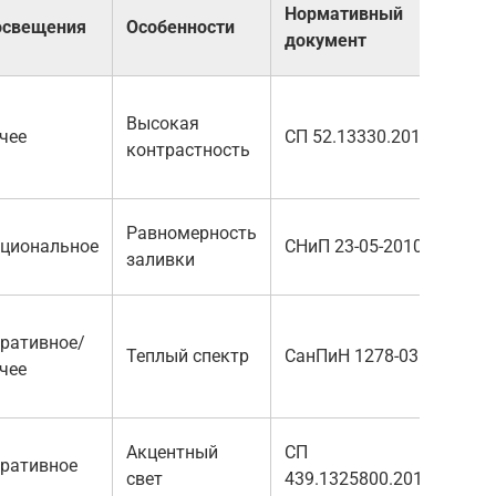
Нормативный
освещения
Особенности
документ
Высокая
чее
СП 52.13330.2011
контрастность
Равномерность
циональное
СНиП 23-05-2010
заливки
ративное/
Теплый спектр
СанПиН 1278-03
чее
Акцентный
СП
ративное
свет
439.1325800.2018