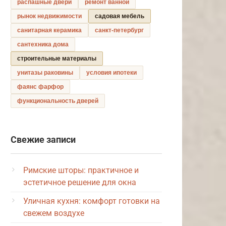
распашные двери
ремонт ванной
рынок недвижимости
садовая мебель
санитарная керамика
санкт-петербург
сантехника дома
строительные материалы
унитазы раковины
условия ипотеки
фаянс фарфор
функциональность дверей
Свежие записи
Римские шторы: практичное и
эстетичное решение для окна
Уличная кухня: комфорт готовки на
свежем воздухе