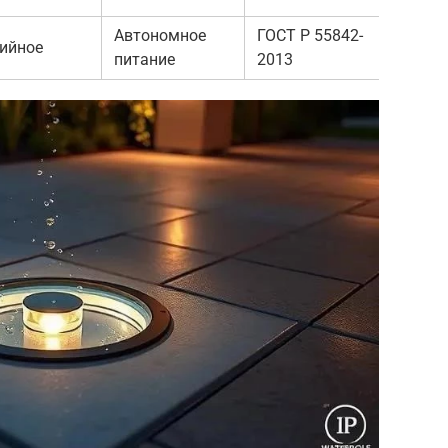
Автономное
ГОСТ Р 55842-
ийное
питание
2013