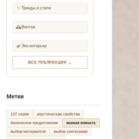
✨
Тренды и стили
🕰️
Винтаж
🌿
Эко-интерьер
ВСЕ ПУБЛИКАЦИИ →
Метки
137 серия
акустические свойства
банковское кредитование
ванная комната
выбор материалов
выбор сантехники