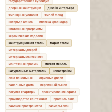
государственная субсидия
дверные конструкции
дизайн интерьера
жилищные условия
жилой фонд
интерьер офиса
ипотека краснодар
ипотечные программы
керамические изделия
конструкционная сталь
марки стали
материалы дверей
материалы сантехники
монтажные проемы
мягкая мебель
натуральные материалы
новостройки
окна панельные
офисные двери
панельные дома
первичный рынок
покупка квартиры
проектирование офиса
производство сантехники
профиль окна
рабочее пространство
размеры окон