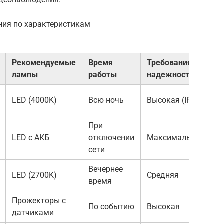
ния по характеристикам
Рекомендуемые
Время
Требования к
лампы
работы
надежности
LED (4000K)
Всю ночь
Высокая (IP65)
При
LED с АКБ
отключении
Максимальная
сети
Вечернее
LED (2700K)
Средняя
время
Прожекторы с
По событию
Высокая
датчиками