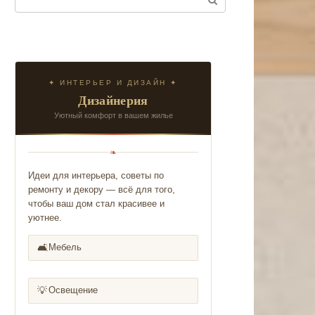
✦ ИНТЕРЬЕР И ДИЗАЙН ✦
Дизайнерия
Уютный комфорт в вашем жилье
❧
Идеи для интерьера, советы по
ремонту и декору — всё для того,
чтобы ваш дом стал красивее и
уютнее.
🛋️
Мебель
💡
Освещение