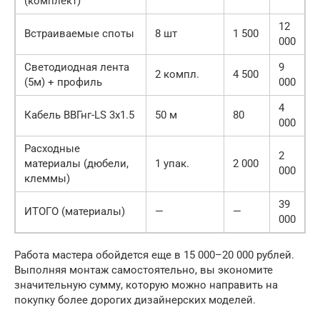
(комплект)
12
Встраиваемые споты
8 шт
1 500
000
Светодиодная лента
9
2 компл.
4 500
(5м) + профиль
000
4
Кабель ВВГнг-LS 3х1.5
50 м
80
000
Расходные
2
материалы (дюбели,
1 упак.
2 000
000
клеммы)
39
ИТОГО (материалы)
—
—
000
Работа мастера обойдется еще в 15 000–20 000 рублей.
Выполняя монтаж самостоятельно, вы экономите
значительную сумму, которую можно направить на
покупку более дорогих дизайнерских моделей.