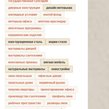
государственная субсидия
дверные конструкции
дизайн интерьера
жилищные условия
жилой фонд
интерьер офиса
ипотека краснодар
ипотечные программы
керамические изделия
конструкционная сталь
марки стали
материалы дверей
материалы сантехники
монтажные проемы
мягкая мебель
натуральные материалы
новостройки
окна панельные
офисные двери
панельные дома
первичный рынок
покупка квартиры
проектирование офиса
производство сантехники
профиль окна
рабочее пространство
размеры окон