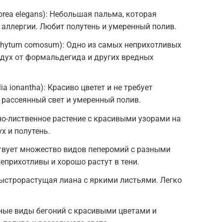
ea elegans): Небольшая пальма, которая
 аллергии. Любит полутень и умеренный полив.
phytum comosum): Одно из самых неприхотливых
здух от формальдегида и других вредных
a ionantha): Красиво цветет и не требует
 рассеянный свет и умеренный полив.
вно-лиственное растение с красивыми узорами на
х и полутень.
твует множество видов пеперомий с разными
еприхотливы и хорошо растут в тени.
 Быстрорастущая лиана с яркими листьями. Легко
зные виды бегоний с красивыми цветами и