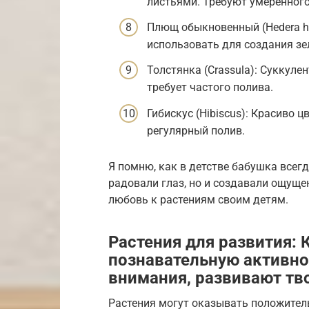
листьями. Требуют умеренного
Плющ обыкновенный (Hedera he
использовать для создания зе
Толстянка (Crassula): Суккуле
требует частого полива.
Гибискус (Hibiscus): Красиво ц
регулярный полив.
Я помню, как в детстве бабушка всег
радовали глаз, но и создавали ощущен
любовь к растениям своим детям.
Растения для развития:
познавательную активно
внимания, развивают тв
Растения могут оказывать положител