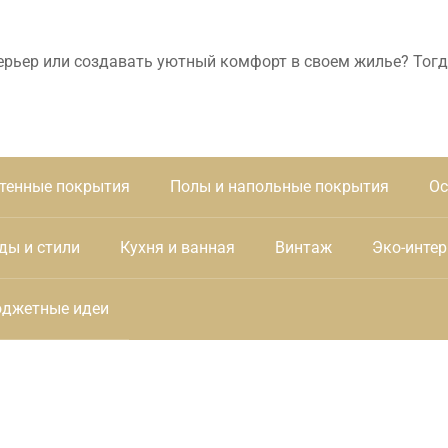
ерьер или создавать уютный комфорт в своем жилье? Тогд
тенные покрытия
Полы и напольные покрытия
Ос
ды и стили
Кухня и ванная
Винтаж
Эко-интер
джетные идеи