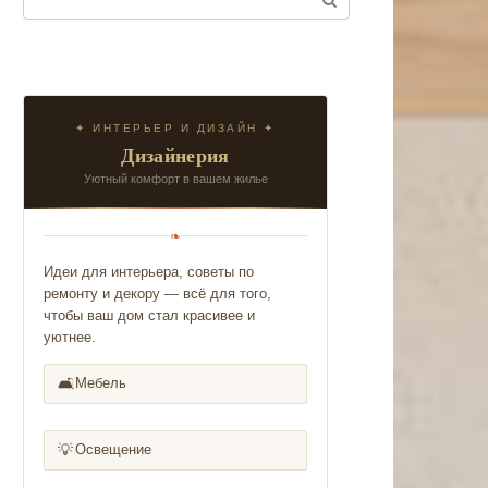
✦ ИНТЕРЬЕР И ДИЗАЙН ✦
Дизайнерия
Уютный комфорт в вашем жилье
❧
Идеи для интерьера, советы по
ремонту и декору — всё для того,
чтобы ваш дом стал красивее и
уютнее.
🛋️
Мебель
💡
Освещение