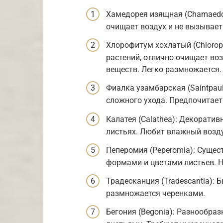
Хамедорея изящная (Chamaedor
очищает воздух и не вызывает
Хлорофитум хохлатый (Chloro
растений, отлично очищает во
веществ. Легко размножается.
Фиалка узамбарская (Saintpauli
сложного ухода. Предпочитает
Калатея (Calathea): Декорати
листьях. Любит влажный возду
Пеперомия (Peperomia): Сущес
формами и цветами листьев. Н
Традесканция (Tradescantia):
размножается черенками.
Бегония (Begonia): Разнообра