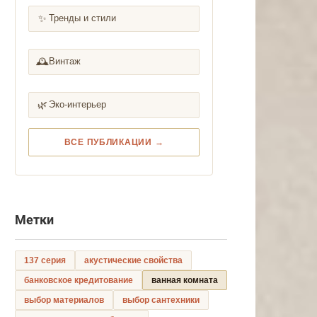
✨
Тренды и стили
🕰️
Винтаж
🌿
Эко-интерьер
ВСЕ ПУБЛИКАЦИИ →
Метки
137 серия
акустические свойства
банковское кредитование
ванная комната
выбор материалов
выбор сантехники