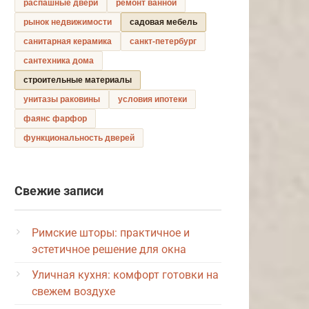
распашные двери
ремонт ванной
рынок недвижимости
садовая мебель
санитарная керамика
санкт-петербург
сантехника дома
строительные материалы
унитазы раковины
условия ипотеки
фаянс фарфор
функциональность дверей
Свежие записи
Римские шторы: практичное и
эстетичное решение для окна
Уличная кухня: комфорт готовки на
свежем воздухе