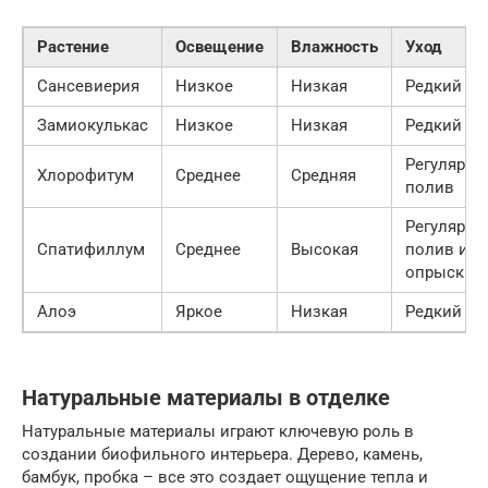
Растение
Освещение
Влажность
Уход
Сансевиерия
Низкое
Низкая
Редкий по
Замиокулькас
Низкое
Низкая
Редкий по
Регулярн
Хлорофитум
Среднее
Средняя
полив
Регулярн
Спатифиллум
Среднее
Высокая
полив и
опрыскив
Алоэ
Яркое
Низкая
Редкий по
Натуральные материалы в отделке
Натуральные материалы играют ключевую роль в
создании биофильного интерьера. Дерево, камень,
бамбук, пробка – все это создает ощущение тепла и