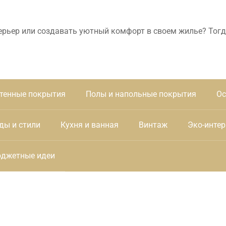
ерьер или создавать уютный комфорт в своем жилье? Тогд
тенные покрытия
Полы и напольные покрытия
Ос
ды и стили
Кухня и ванная
Винтаж
Эко-интер
джетные идеи