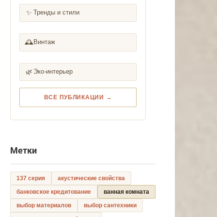
✨
Тренды и стили
🕰️
Винтаж
🌿
Эко-интерьер
ВСЕ ПУБЛИКАЦИИ →
Метки
137 серия
акустические свойства
банковское кредитование
ванная комната
выбор материалов
выбор сантехники