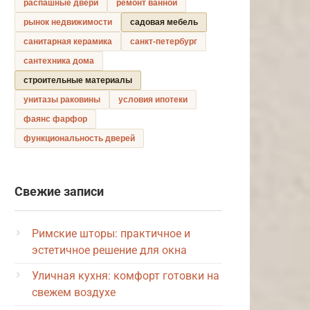
распашные двери
ремонт ванной
рынок недвижимости
садовая мебель
санитарная керамика
санкт-петербург
сантехника дома
строительные материалы
унитазы раковины
условия ипотеки
фаянс фарфор
функциональность дверей
Свежие записи
Римские шторы: практичное и
эстетичное решение для окна
Уличная кухня: комфорт готовки на
свежем воздухе