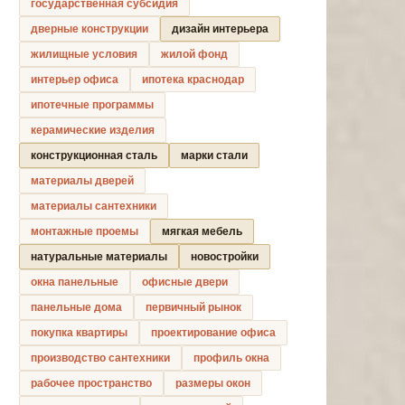
государственная субсидия
дверные конструкции
дизайн интерьера
жилищные условия
жилой фонд
интерьер офиса
ипотека краснодар
ипотечные программы
керамические изделия
конструкционная сталь
марки стали
материалы дверей
материалы сантехники
монтажные проемы
мягкая мебель
натуральные материалы
новостройки
окна панельные
офисные двери
панельные дома
первичный рынок
покупка квартиры
проектирование офиса
производство сантехники
профиль окна
рабочее пространство
размеры окон