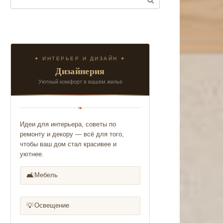
✦ ИНТЕРЬЕР И ДИЗАЙН ✦
Дизайнерия
Уютный комфорт в вашем жилье
❧
Идеи для интерьера, советы по
ремонту и декору — всё для того,
чтобы ваш дом стал красивее и
уютнее.
🛋️
Мебель
💡
Освещение