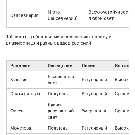
[Фото
Засухоустойчивость,
Сансевиерия
Сансевиерии]
любой свет
Таблица с требованиями к освещению, поливу и
влажности для разных видов растений:
Растение
Освещение
Полив
Влажнос
Рассеянный
Калатея
Регулярный
Высокая
свет
Спатифиллум
Полутень
Регулярный
Средняя
Яркий
Фикус
рассеянный
Умеренный
Средняя
свет
Монстера
Полутень
Регулярный
Высокая