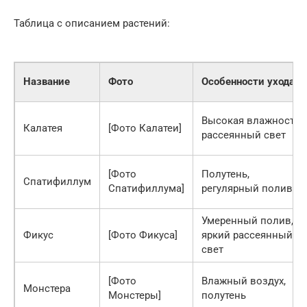
Таблица с описанием растений:
Название
Фото
Особенности ухода
Высокая влажность,
Калатея
[Фото Калатеи]
рассеянный свет
[Фото
Полутень,
Спатифиллум
Спатифиллума]
регулярный полив
Умеренный полив,
Фикус
[Фото Фикуса]
яркий рассеянный
свет
[Фото
Влажный воздух,
Монстера
Монстеры]
полутень