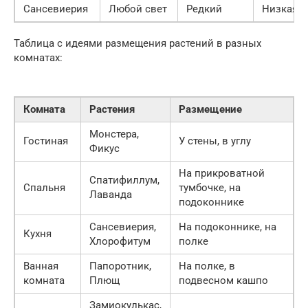
Сансевиерия
Любой свет
Редкий
Низкая
Таблица с идеями размещения растений в разных
комнатах:
Комната
Растения
Размещение
Монстера,
Гостиная
У стены, в углу
Фикус
На прикроватной
Спатифиллум,
Спальня
тумбочке, на
Лаванда
подоконнике
Сансевиерия,
На подоконнике, на
Кухня
Хлорофитум
полке
Ванная
Папоротник,
На полке, в
комната
Плющ
подвесном кашпо
Замиокулькас,