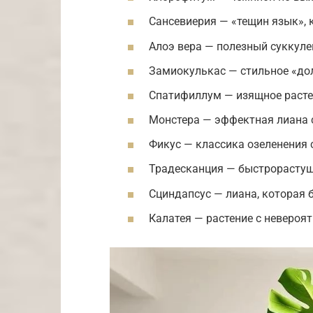
Сансевиерия — «тещин язык», 
Алоэ вера — полезный суккуле
Замиокулькас — стильное «дол
Спатифиллум — изящное расте
Монстера — эффектная лиана 
Фикус — классика озеленения 
Традесканция — быстрорастущ
Сциндапсус — лиана, которая 
Калатея — растение с невероя