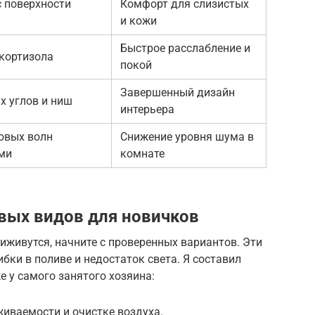
с поверхности
Комфорт для слизистых
и кожи
Быстрое расслабление и
кортизола
покой
Завершенный дизайн
х углов и ниш
интерьера
овых волн
Снижение уровня шума в
ми
комнате
вых видов для новичков
приживутся, начните с проверенных вариантов. Эти
ки в поливе и недостаток света. Я составил
е у самого занятого хозяина:
иваемости и очистке воздуха.