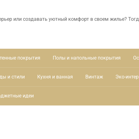
ерьер или создавать уютный комфорт в своем жилье? Тогд
тенные покрытия
Полы и напольные покрытия
Ос
ды и стили
Кухня и ванная
Винтаж
Эко-интер
джетные идеи