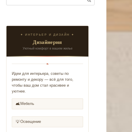
✦ ИНТЕРЬЕР И ДИЗАЙН ✦
Дизайнерия
Уютный комфорт в вашем жилье
❧
Идеи для интерьера, советы по
ремонту и декору — всё для того,
чтобы ваш дом стал красивее и
уютнее.
🛋️
Мебель
💡
Освещение