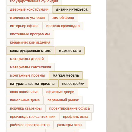
государственная субсидия
дверные конструкции
дизайн интерьера
жилищные условия
жилой фонд
интерьер офиса
ипотека краснодар
ипотечные программы
керамические изделия
конструкционная сталь
марки стали
материалы дверей
материалы сантехники
монтажные проемы
мягкая мебель
натуральные материалы
новостройки
окна панельные
офисные двери
панельные дома
первичный рынок
покупка квартиры
проектирование офиса
производство сантехники
профиль окна
рабочее пространство
размеры окон