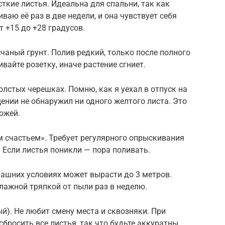
ткие листья. Идеальна для спальни, так как
аю её раз в две недели, и она чувствует себя
 +15 до +28 градусов.
счаный грунт. Полив редкий, только после полного
вайте розетку, иначе растение сгниет.
олстых черешках. Помню, как я уехал в отпуск на
щении не обнаружил ни одного желтого листа. Это
ожей.
 счастьем». Требует регулярного опрыскивания
 Если листья поникли — пора поливать.
машних условиях может вырасти до 3 метров.
лажной тряпкой от пыли раз в неделю.
). Не любит смену места и сквозняки. При
бросить все листья, так что будьте аккуратны