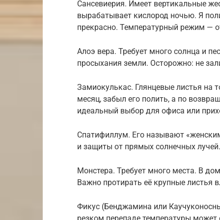
Сансевиерия. Имеет вертикальные жес
вырабатывает кислород ночью. Я полив
прекрасно. Температурный режим — от
Алоэ вера. Требует много солнца и пе
просыхания земли. Осторожно: не зали
Замиокулькас. Глянцевые листья на т
месяц, забыл его полить, а по возвра
идеальный выбор для офиса или прих
Спатифиллум. Его называют «женским
и защиты от прямых солнечных лучей.
Монстера. Требует много места. В до
Важно протирать её крупные листья в
Фикус (Бенджамина или Каучуконосный
резком перепаде температуры может с