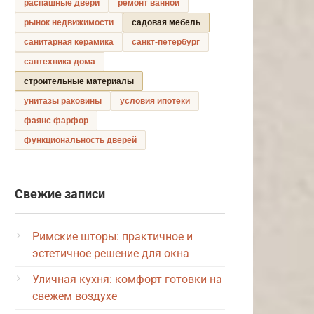
распашные двери
ремонт ванной
рынок недвижимости
садовая мебель
санитарная керамика
санкт-петербург
сантехника дома
строительные материалы
унитазы раковины
условия ипотеки
фаянс фарфор
функциональность дверей
Свежие записи
Римские шторы: практичное и
эстетичное решение для окна
Уличная кухня: комфорт готовки на
свежем воздухе