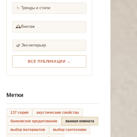
✨
Тренды и стили
🕰️
Винтаж
🌿
Эко-интерьер
ВСЕ ПУБЛИКАЦИИ →
Метки
137 серия
акустические свойства
банковское кредитование
ванная комната
выбор материалов
выбор сантехники