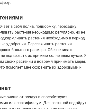
сферу.
стениями
ает в себя полив, подкормку, пересадку,
оливать растения необходимо регулярно, но не
 Подкармливать растения необходимо в период
ные удобрения. Пересаживать растения
горшок большего размера. Обеспечивать
 не подвергать их прямым солнечным лучам. Я
ем своих растений и вовремя принимать меры,
Это помогает мне сохранить их здоровыми и
мнат
орые очищают воздух и способствуют
смин или спатифиллум. Для гостиной подойдут
 уюта и гостеприимства, такие как фикус,