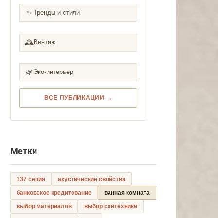
✨
Тренды и стили
🕰️
Винтаж
🌿
Эко-интерьер
ВСЕ ПУБЛИКАЦИИ →
Метки
137 серия
акустические свойства
банковское кредитование
ванная комната
выбор материалов
выбор сантехники