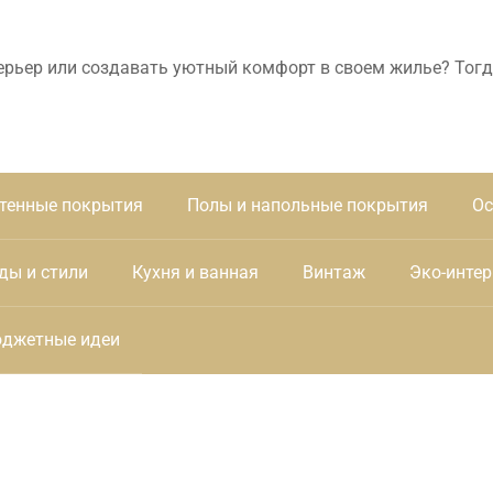
ерьер или создавать уютный комфорт в своем жилье? Тогд
тенные покрытия
Полы и напольные покрытия
Ос
ды и стили
Кухня и ванная
Винтаж
Эко-интер
джетные идеи