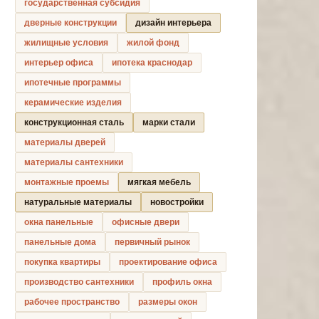
государственная субсидия
дверные конструкции
дизайн интерьера
жилищные условия
жилой фонд
интерьер офиса
ипотека краснодар
ипотечные программы
керамические изделия
конструкционная сталь
марки стали
материалы дверей
материалы сантехники
монтажные проемы
мягкая мебель
натуральные материалы
новостройки
окна панельные
офисные двери
панельные дома
первичный рынок
покупка квартиры
проектирование офиса
производство сантехники
профиль окна
рабочее пространство
размеры окон