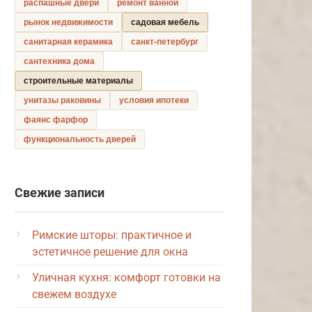
распашные двери
ремонт ванной
рынок недвижимости
садовая мебель
санитарная керамика
санкт-петербург
сантехника дома
строительные материалы
унитазы раковины
условия ипотеки
фаянс фарфор
функциональность дверей
Свежие записи
Римские шторы: практичное и
эстетичное решение для окна
Уличная кухня: комфорт готовки на
свежем воздухе