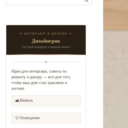
✦ ИНТЕРЬЕР И ДИЗАЙН ✦
Дизайнерия
Уютный комфорт в вашем жилье
❧
Идеи для интерьера, советы по
ремонту и декору — всё для того,
чтобы ваш дом стал красивее и
уютнее.
🛋️
Мебель
💡
Освещение