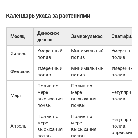
Календарь ухода за растениями
Денежное
Месяц
Замиокулькас
Спатифилл
дерево
Умеренный
Минимальный
Умеренный
Январь
полив
полив
полив
Умеренный
Минимальный
Умеренный
Февраль
полив
полив
полив
Полив по
Полив по
мере
мере
Регулярный
Март
высыхания
высыхания
полив
почвы
почвы
Полив по
Полив по
Регулярный
мере
мере
Апрель
полив,
высыхания
высыхания
опрыскива
почвы
почвы