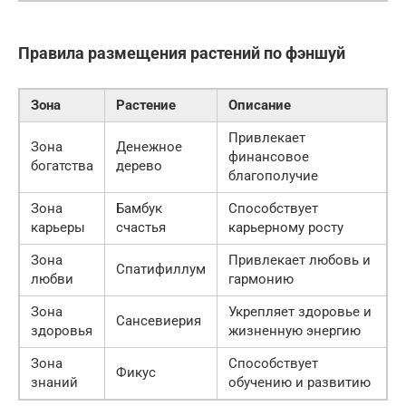
Правила размещения растений по фэншуй
Зона
Растение
Описание
Привлекает
Зона
Денежное
финансовое
богатства
дерево
благополучие
Зона
Бамбук
Способствует
карьеры
счастья
карьерному росту
Зона
Привлекает любовь и
Спатифиллум
любви
гармонию
Зона
Укрепляет здоровье и
Сансевиерия
здоровья
жизненную энергию
Зона
Способствует
Фикус
знаний
обучению и развитию