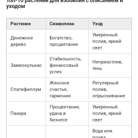
Топ-10 растений для изобилия с описанием и
уходом
Растение
Символика
Уход
Умеренный
Денежное
Богатство,
полив, яркий
дерево
процветание
свет
Стабильность,
Неприхотлив,
Замиокулькас
финансовый
тень
успех
Женское
Регулярный
Спатифиллум
счастье,
полив,
гармония
опрыскивание
Процветание,
Умеренный
Пахира
удача в
полив, яркий
бизнесе
свет
Вода или
почва,