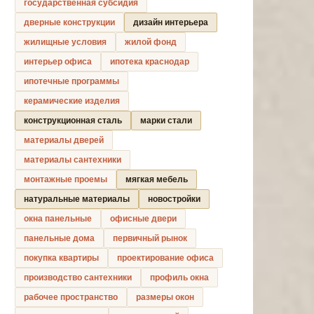
государственная субсидия
дверные конструкции
дизайн интерьера
жилищные условия
жилой фонд
интерьер офиса
ипотека краснодар
ипотечные программы
керамические изделия
конструкционная сталь
марки стали
материалы дверей
материалы сантехники
монтажные проемы
мягкая мебель
натуральные материалы
новостройки
окна панельные
офисные двери
панельные дома
первичный рынок
покупка квартиры
проектирование офиса
производство сантехники
профиль окна
рабочее пространство
размеры окон