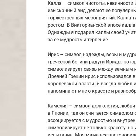
Калла – символ чистоты, невинности 
изысканный вид делают ее популярны
торжественных мероприятий. Калла т
ростом. В Викторианской эпохе калла
Однажды я подарил каллы своей учит
за ее мудрость и терпение.
Ирис – символ надежды, веры и мудро
греческой богини радуги Ириды, кото
символизирует связь между земным 
Древней Греции ирис использовался в
королевской власти. Я всегда любил и
напоминают мне о красоте и разнооб
Камелия – символ долголетия, любви 
в Японии, где он считается символом
ассоциируется с мудростью и внутрен
символизирует не только красоту, но
испытания. Моя мама всегда говорила