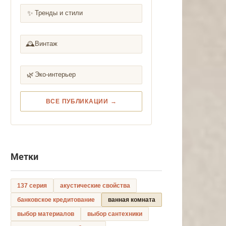
✨
Тренды и стили
🕰️
Винтаж
🌿
Эко-интерьер
ВСЕ ПУБЛИКАЦИИ →
Метки
137 серия
акустические свойства
банковское кредитование
ванная комната
выбор материалов
выбор сантехники