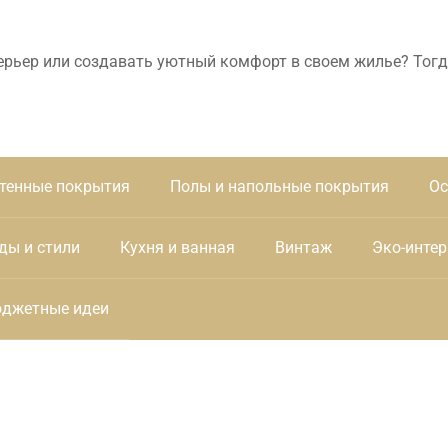
ерьер или создавать уютный комфорт в своем жилье? Тогд
тенные покрытия
Полы и напольные покрытия
Ос
ды и стили
Кухня и ванная
Винтаж
Эко-интер
джетные идеи