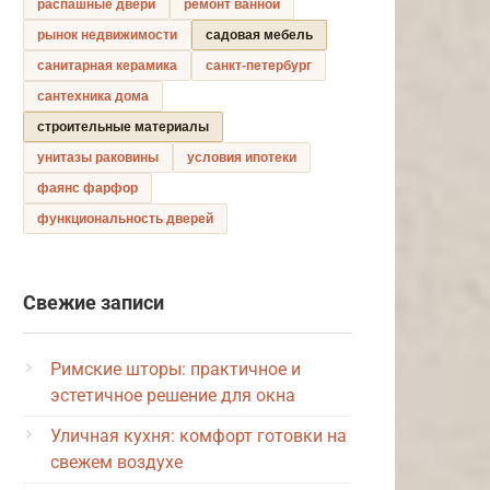
распашные двери
ремонт ванной
рынок недвижимости
садовая мебель
санитарная керамика
санкт-петербург
сантехника дома
строительные материалы
унитазы раковины
условия ипотеки
фаянс фарфор
функциональность дверей
Свежие записи
Римские шторы: практичное и
эстетичное решение для окна
Уличная кухня: комфорт готовки на
свежем воздухе