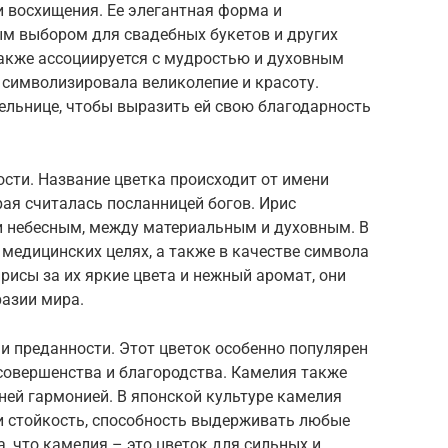
и восхищения. Ее элегантная форма и
м выбором для свадебных букетов и других
акже ассоциируется с мудростью и духовным
 символизировала великолепие и красоту.
ельнице, чтобы выразить ей свою благодарность
сти. Название цветка происходит от имени
рая считалась посланницей богов. Ирис
и небесным, между материальным и духовным. В
 медицинских целях, а также в качестве символа
рисы за их яркие цвета и нежный аромат, они
разии мира.
и преданности. Этот цветок особенно популярен
 совершенства и благородства. Камелия также
ней гармонией. В японской культуре камелия
 и стойкость, способность выдерживать любые
, что камелия – это цветок для сильных и