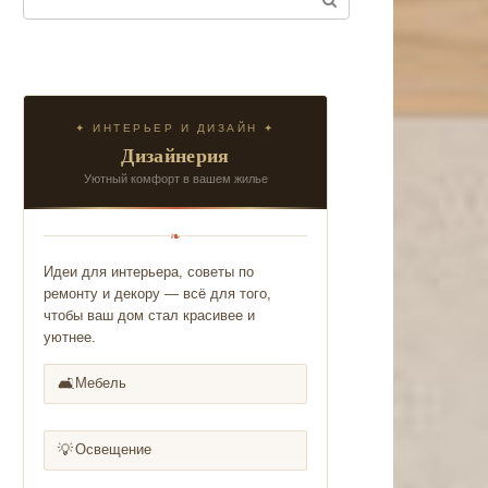
✦ ИНТЕРЬЕР И ДИЗАЙН ✦
Дизайнерия
Уютный комфорт в вашем жилье
❧
Идеи для интерьера, советы по
ремонту и декору — всё для того,
чтобы ваш дом стал красивее и
уютнее.
🛋️
Мебель
💡
Освещение