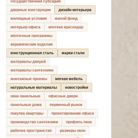
государственная субсидия
дверные конструкции
дизайн интерьера
жилищные условия
жилой фонд
интерьер офиса
ипотека краснодар
ипотечные программы
керамические изделия
конструкционная сталь
марки стали
материалы дверей
материалы сантехники
монтажные проемы
мягкая мебель
натуральные материалы
новостройки
окна панельные
офисные двери
панельные дома
первичный рынок
покупка квартиры
проектирование офиса
производство сантехники
профиль окна
рабочее пространство
размеры окон