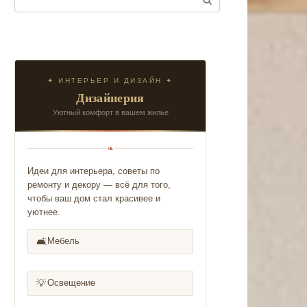
✦ ИНТЕРЬЕР И ДИЗАЙН ✦
Дизайнерия
Уютный комфорт в вашем жилье
❧
Идеи для интерьера, советы по
ремонту и декору — всё для того,
чтобы ваш дом стал красивее и
уютнее.
🛋️
Мебель
💡
Освещение