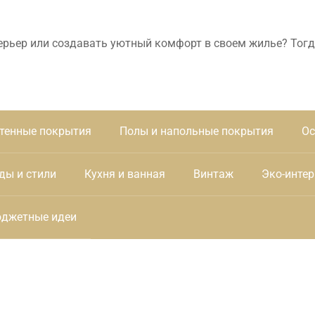
ерьер или создавать уютный комфорт в своем жилье? Тогд
тенные покрытия
Полы и напольные покрытия
Ос
ды и стили
Кухня и ванная
Винтаж
Эко-интер
джетные идеи