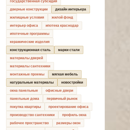
государственная субсидия
дверные конструкции
дизайн интерьера
жилищные условия
жилой фонд
интерьер офиса
ипотека краснодар
ипотечные программы
керамические изделия
конструкционная сталь
марки стали
материалы дверей
материалы сантехники
монтажные проемы
мягкая мебель
натуральные материалы
новостройки
окна панельные
офисные двери
панельные дома
первичный рынок
покупка квартиры
проектирование офиса
производство сантехники
профиль окна
рабочее пространство
размеры окон