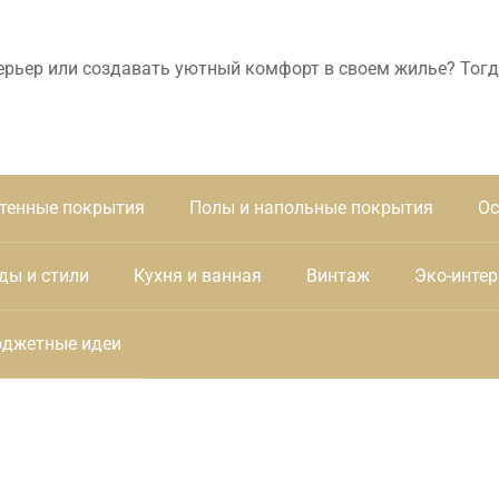
ерьер или создавать уютный комфорт в своем жилье? Тогд
тенные покрытия
Полы и напольные покрытия
Ос
ды и стили
Кухня и ванная
Винтаж
Эко-интер
джетные идеи