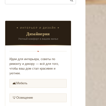
✦ ИНТЕРЬЕР И ДИЗАЙН ✦
Дизайнерия
Уютный комфорт в вашем жилье
❧
Идеи для интерьера, советы по
ремонту и декору — всё для того,
чтобы ваш дом стал красивее и
уютнее.
🛋️
Мебель
💡
Освещение