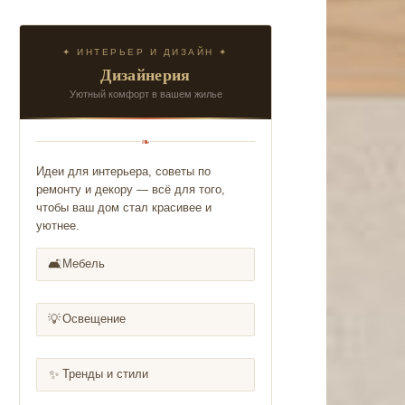
✦ ИНТЕРЬЕР И ДИЗАЙН ✦
Дизайнерия
Уютный комфорт в вашем жилье
❧
Идеи для интерьера, советы по
ремонту и декору — всё для того,
чтобы ваш дом стал красивее и
уютнее.
🛋️
Мебель
💡
Освещение
✨
Тренды и стили