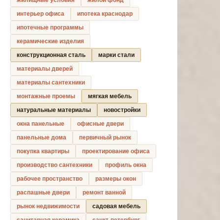
интерьер офиса
ипотека краснодар
ипотечные программы
керамические изделия
конструкционная сталь
марки стали
материалы дверей
материалы сантехники
монтажные проемы
мягкая мебель
натуральные материалы
новостройки
окна панельные
офисные двери
панельные дома
первичный рынок
покупка квартиры
проектирование офиса
производство сантехники
профиль окна
рабочее пространство
размеры окон
распашные двери
ремонт ванной
рынок недвижимости
садовая мебель
санитарная керамика
санкт-петербург