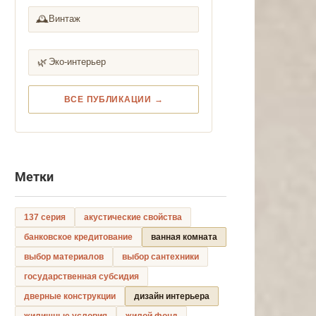
🕰️
Винтаж
🌿
Эко-интерьер
ВСЕ ПУБЛИКАЦИИ →
Метки
137 серия
акустические свойства
банковское кредитование
ванная комната
выбор материалов
выбор сантехники
государственная субсидия
дверные конструкции
дизайн интерьера
жилищные условия
жилой фонд