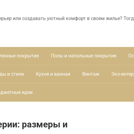
ерьер или создавать уютный комфорт в своем жилье? Тогд
тенные покрытия
Полы и напольные покрытия
Ос
ды и стили
Кухня и ванная
Винтаж
Эко-интер
джетные идеи
ерии: размеры и