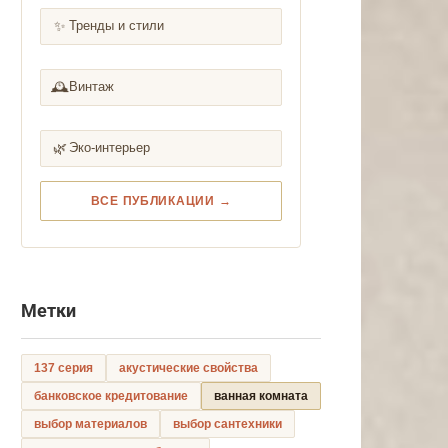
✨
Тренды и стили
🕰️
Винтаж
🌿
Эко-интерьер
ВСЕ ПУБЛИКАЦИИ →
Метки
137 серия
акустические свойства
банковское кредитование
ванная комната
выбор материалов
выбор сантехники