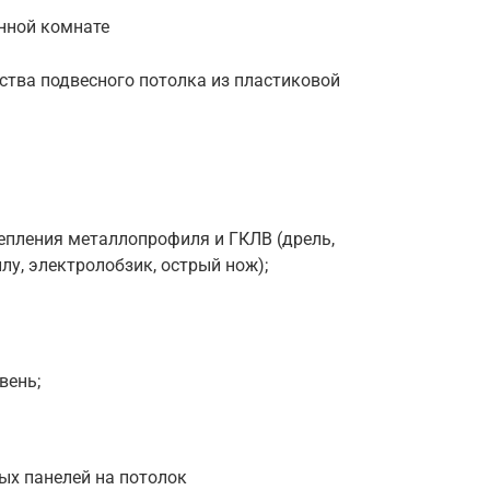
анной комнате
ства подвесного потолка из пластиковой
епления металлопрофиля и ГКЛВ (дрель,
лу, электролобзик, острый нож);
вень;
х панелей на потолок