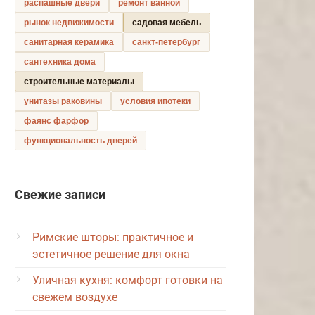
распашные двери
ремонт ванной
рынок недвижимости
садовая мебель
санитарная керамика
санкт-петербург
сантехника дома
строительные материалы
унитазы раковины
условия ипотеки
фаянс фарфор
функциональность дверей
Свежие записи
Римские шторы: практичное и
эстетичное решение для окна
Уличная кухня: комфорт готовки на
свежем воздухе