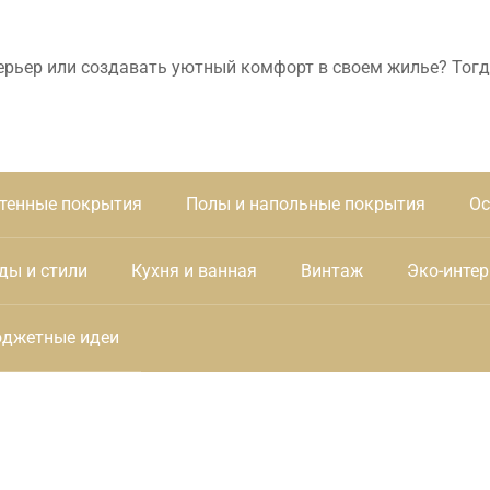
ерьер или создавать уютный комфорт в своем жилье? Тогд
тенные покрытия
Полы и напольные покрытия
Ос
ды и стили
Кухня и ванная
Винтаж
Эко-интер
джетные идеи