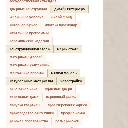
государственная субсидия
дверные конструкции
дизайн интерьера
жилищные условия
жилой фонд
интерьер офиса
ипотека краснодар
ипотечные программы
керамические изделия
конструкционная сталь
марки стали
материалы дверей
материалы сантехники
монтажные проемы
мягкая мебель
натуральные материалы
новостройки
окна панельные
офисные двери
панельные дома
первичный рынок
покупка квартиры
проектирование офиса
производство сантехники
профиль окна
рабочее пространство
размеры окон