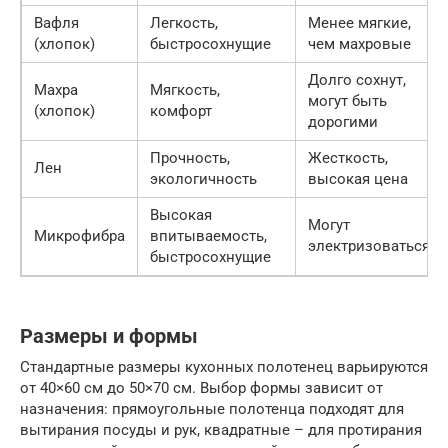
Вафля
Легкость,
Менее мягкие,
(хлопок)
быстросохнущие
чем махровые
Долго сохнут,
Махра
Мягкость,
могут быть
(хлопок)
комфорт
дорогими
Прочность,
Жесткость,
Лен
экологичность
высокая цена
Высокая
Могут
Микрофибра
впитываемость,
электризоваться
быстросохнущие
Размеры и формы
Стандартные размеры кухонных полотенец варьируются
от 40×60 см до 50×70 см. Выбор формы зависит от
назначения: прямоугольные полотенца подходят для
вытирания посуды и рук, квадратные – для протирания