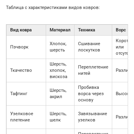
Таблица с характеристиками видов ковров:
Вид ковра
Материал
Техника
Ворс
Коротки
Хлопок,
Сшивание
Пэчворк
или
шерсть
лоскутков
отсутств
Шерсть,
Переплетение
Ткачество
хлопок,
Различ
нитей
вискоза
Пробивка
Шерсть,
Тафтинг
ворса через
Высоки
акрил
основу
Узелковое
Шерсть,
Завязывание
Различ
плетение
шелк
узелков