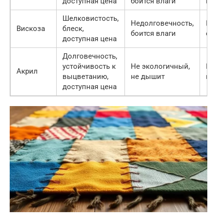
доступная цена
боится влаги
ку
Шелковистость,
Недолговечность,
Гос
Вискоза
блеск,
боится влаги
сп
доступная цена
Долговечность,
устойчивость к
Не экологичный,
Пр
Акрил
выцветанию,
не дышит
ко
доступная цена