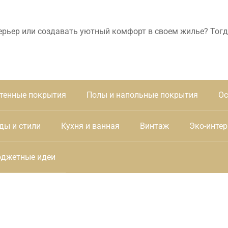
ерьер или создавать уютный комфорт в своем жилье? Тогд
тенные покрытия
Полы и напольные покрытия
Ос
ды и стили
Кухня и ванная
Винтаж
Эко-интер
джетные идеи