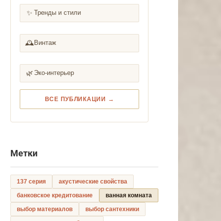
✨
Тренды и стили
🕰️
Винтаж
🌿
Эко-интерьер
ВСЕ ПУБЛИКАЦИИ →
Метки
137 серия
акустические свойства
банковское кредитование
ванная комната
выбор материалов
выбор сантехники