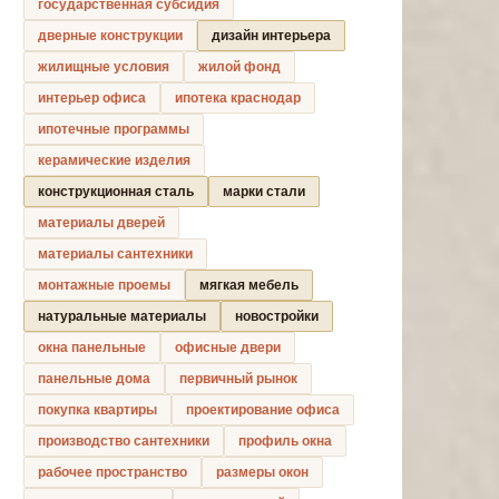
государственная субсидия
дверные конструкции
дизайн интерьера
жилищные условия
жилой фонд
интерьер офиса
ипотека краснодар
ипотечные программы
керамические изделия
конструкционная сталь
марки стали
материалы дверей
материалы сантехники
монтажные проемы
мягкая мебель
натуральные материалы
новостройки
окна панельные
офисные двери
панельные дома
первичный рынок
покупка квартиры
проектирование офиса
производство сантехники
профиль окна
рабочее пространство
размеры окон