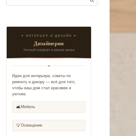
✦ ИНТЕРЬЕР И ДИЗАЙН ✦
Дизайнерия
Уютный комфорт в вашем жилье
❧
Идеи для интерьера, советы по
ремонту и декору — всё для того,
чтобы ваш дом стал красивее и
уютнее.
🛋️
Мебель
💡
Освещение