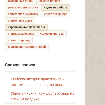
распашные двери
ремонт ванной
рынок недвижимости
садовая мебель
санитарная керамика
санкт-петербург
сантехника дома
строительные материалы
унитазы раковины
условия ипотеки
фаянс фарфор
функциональность дверей
Свежие записи
Римские шторы: практичное и
эстетичное решение для окна
Уличная кухня: комфорт готовки на
свежем воздухе