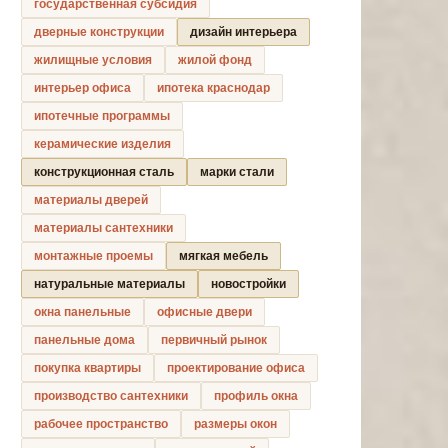
государственная субсидия
дверные конструкции
дизайн интерьера
жилищные условия
жилой фонд
интерьер офиса
ипотека краснодар
ипотечные программы
керамические изделия
конструкционная сталь
марки стали
материалы дверей
материалы сантехники
монтажные проемы
мягкая мебель
натуральные материалы
новостройки
окна панельные
офисные двери
панельные дома
первичный рынок
покупка квартиры
проектирование офиса
производство сантехники
профиль окна
рабочее пространство
размеры окон