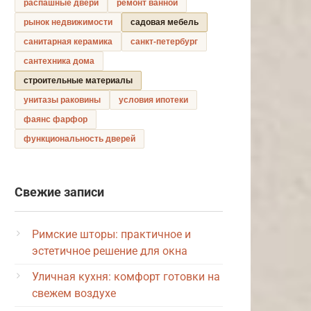
распашные двери
ремонт ванной
рынок недвижимости
садовая мебель
санитарная керамика
санкт-петербург
сантехника дома
строительные материалы
унитазы раковины
условия ипотеки
фаянс фарфор
функциональность дверей
Свежие записи
Римские шторы: практичное и
эстетичное решение для окна
Уличная кухня: комфорт готовки на
свежем воздухе