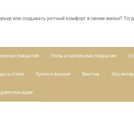
ерьер или создавать уютный комфорт в своем жилье? Тогд
тенные покрытия
Полы и напольные покрытия
Ос
ды и стили
Кухня и ванная
Винтаж
Эко-интер
джетные идеи