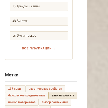
✨
Тренды и стили
🕰️
Винтаж
🌿
Эко-интерьер
ВСЕ ПУБЛИКАЦИИ →
Метки
137 серия
акустические свойства
банковское кредитование
ванная комната
выбор материалов
выбор сантехники