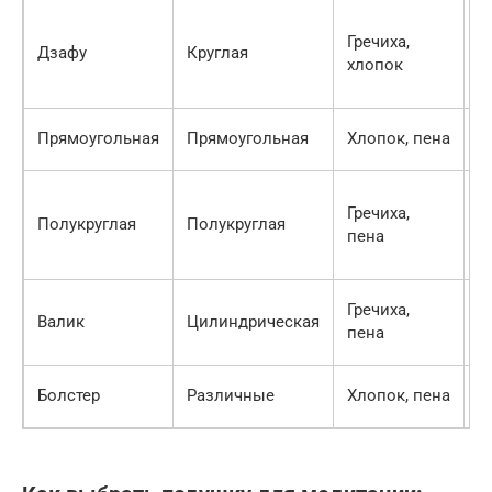
Т
Гречиха,
о
Дзафу
Круглая
хлопок
х
п
П
Прямоугольная
Прямоугольная
Хлопок, пена
п
Н
Гречиха,
п
Полукруглая
Полукруглая
пена
п
п
Д
Гречиха,
Валик
Цилиндрическая
п
пена
р
Д
Болстер
Различные
Хлопок, пена
ш