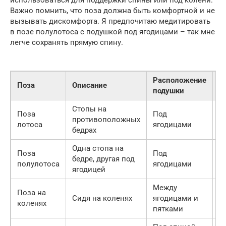
Важно помнить, что поза должна быть комфортной и не
вызывать дискомфорта. Я предпочитаю медитировать
в позе полулотоса с подушкой под ягодицами – так мне
легче сохранять прямую спину.
Расположение
У
Поза
Описание
подушки
г
Стопы на
Поза
Под
противоположных
В
лотоса
ягодицами
бедрах
Одна стопа на
Поза
Под
бедре, другая под
С
полулотоса
ягодицами
ягодицей
Между
Поза на
Сидя на коленях
ягодицами и
С
коленях
пятками