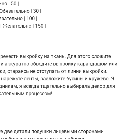
но | 50 |
бязательно | 30 |
зательно | 100 |
| Желательно | 150 |
енести выкройку на ткань. Для этого сложите
ь и аккуратно обведите выкройку карандашом или
и, стараясь не отступать от линии выкройки.
нарежьте ленты, разложите бусины и кружево. Я
здникам, я всегда тщательно выбирала декор для
екательным процессом!
те две детали подушки лицевыми сторонами
ив небольшое отверстие для набивки.