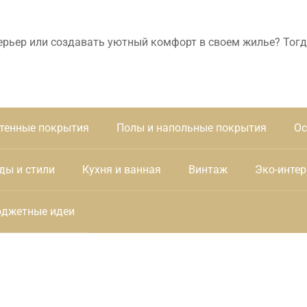
ерьер или создавать уютный комфорт в своем жилье? Тогд
тенные покрытия
Полы и напольные покрытия
Ос
ды и стили
Кухня и ванная
Винтаж
Эко-интер
джетные идеи