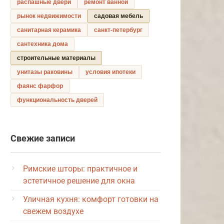
распашные двери
ремонт ванной
рынок недвижимости
садовая мебель
санитарная керамика
санкт-петербург
сантехника дома
строительные материалы
унитазы раковины
условия ипотеки
фаянс фарфор
функциональность дверей
Свежие записи
Римские шторы: практичное и
эстетичное решение для окна
Уличная кухня: комфорт готовки на
свежем воздухе