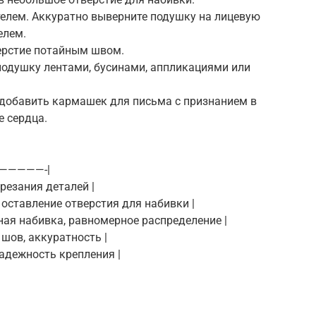
телем. Аккуратно выверните подушку на лицевую
елем.
верстие потайным швом.
подушку лентами, бусинами, аппликациями или
добавить кармашек для письма с признанием в
е сердца.
—————-|
ырезания деталей |
, оставление отверстия для набивки |
тная набивка, равномерное распределение |
 шов, аккуратность |
надежность крепления |