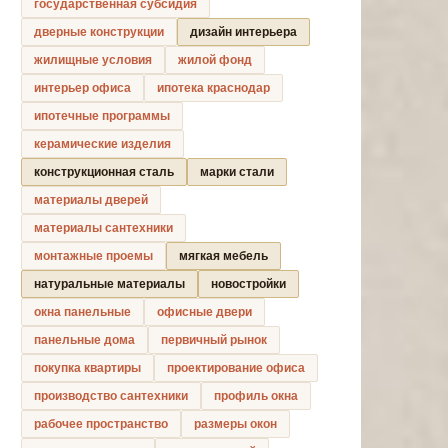
государственная субсидия
дверные конструкции
дизайн интерьера
жилищные условия
жилой фонд
интерьер офиса
ипотека краснодар
ипотечные программы
керамические изделия
конструкционная сталь
марки стали
материалы дверей
материалы сантехники
монтажные проемы
мягкая мебель
натуральные материалы
новостройки
окна панельные
офисные двери
панельные дома
первичный рынок
покупка квартиры
проектирование офиса
производство сантехники
профиль окна
рабочее пространство
размеры окон