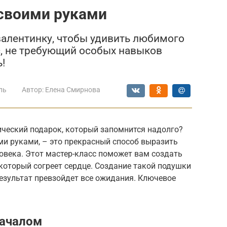
своими руками
алентинку, чтобы удивить любимого
с, не требующий особых навыков
!
ль
Автор:
Елена Смирнова
ический подарок, который запомнится надолго?
ми руками, – это прекрасный способ выразить
овека. Этот мастер-класс поможет вам создать
который согреет сердце. Создание такой подушки
результат превзойдет все ожидания. Ключевое
началом