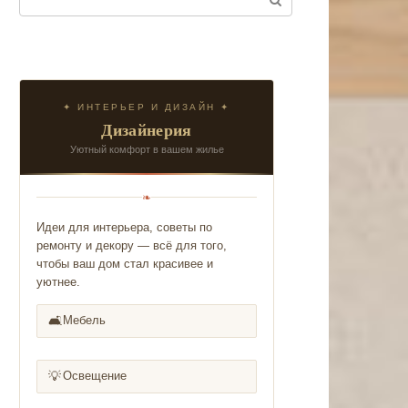
✦ ИНТЕРЬЕР И ДИЗАЙН ✦
Дизайнерия
Уютный комфорт в вашем жилье
❧
Идеи для интерьера, советы по
ремонту и декору — всё для того,
чтобы ваш дом стал красивее и
уютнее.
🛋️
Мебель
💡
Освещение