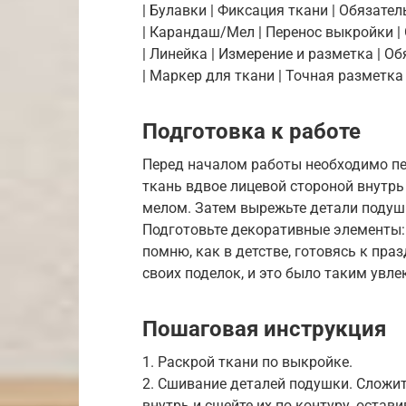
| Булавки | Фиксация ткани | Обязатель
| Карандаш/Мел | Перенос выкройки | О
| Линейка | Измерение и разметка | Обя
| Маркер для ткани | Точная разметка 
Подготовка к работе
Перед началом работы необходимо пер
ткань вдвое лицевой стороной внутр
мелом. Затем вырежьте детали подушк
Подготовьте декоративные элементы: 
помню, как в детстве, готовясь к пра
своих поделок, и это было таким увл
Пошаговая инструкция
1. Раскрой ткани по выкройке.
2. Сшивание деталей подушки. Сложи
внутрь и сшейте их по контуру, остав