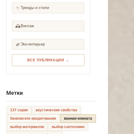
✨
Тренды и стили
🕰️
Винтаж
🌿
Эко-интерьер
ВСЕ ПУБЛИКАЦИИ →
Метки
137 серия
акустические свойства
банковское кредитование
ванная комната
выбор материалов
выбор сантехники