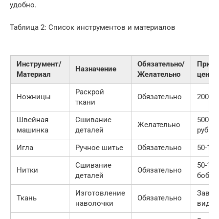
удобно.
Таблица 2: Список инструментов и материалов
Инструмент/
Обязательно/
Приме
Назначение
Материал
Желательно
цена
Раскрой
Ножницы
Обязательно
200-50
ткани
Швейная
Сшивание
5000-
Желательно
машинка
деталей
руб.
Игла
Ручное шитье
Обязательно
50-100
Сшивание
50-150
Нитки
Обязательно
деталей
бобин
Изготовление
Завис
Ткань
Обязательно
наволочки
вида 