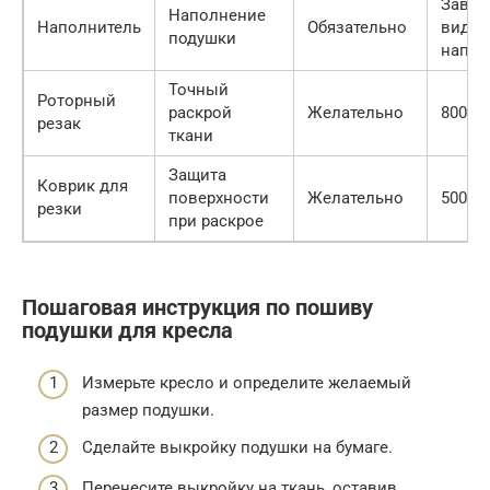
Завис
Наполнение
Наполнитель
Обязательно
вида
подушки
напол
Точный
Роторный
раскрой
Желательно
800-15
резак
ткани
Защита
Коврик для
поверхности
Желательно
500-10
резки
при раскрое
Пошаговая инструкция по пошиву
подушки для кресла
Измерьте кресло и определите желаемый
размер подушки.
Сделайте выкройку подушки на бумаге.
Перенесите выкройку на ткань, оставив