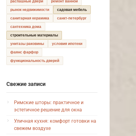
распашные двери
ремонт ванной
рынок недвижимости
садовая мебель
санитарная керамика
санкт-петербург
сантехника дома
строительные материалы
унитазы раковины
условия ипотеки
фаянс фарфор
функциональность дверей
Свежие записи
Римские шторы: практичное и
эстетичное решение для окна
Уличная кухня: комфорт готовки на
свежем воздухе