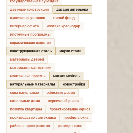
государственная субсидия
дверные конструкции
дизайн интерьера
жилищные условия
жилой фонд
интерьер офиса
ипотека краснодар
ипотечные программы
керамические изделия
конструкционная сталь
марки стали
материалы дверей
материалы сантехники
монтажные проемы
мягкая мебель
натуральные материалы
новостройки
окна панельные
офисные двери
панельные дома
первичный рынок
покупка квартиры
проектирование офиса
производство сантехники
профиль окна
рабочее пространство
размеры окон