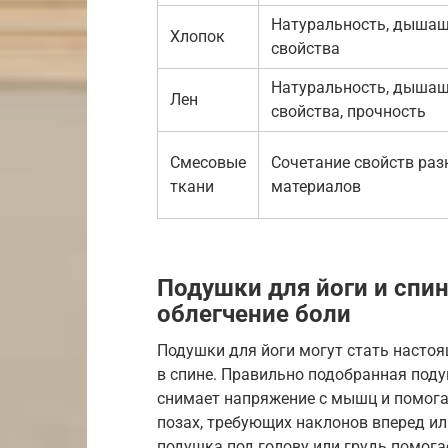
Натуральность, дыша
Хлопок
свойства
Натуральность, дыша
Лен
свойства, прочность
Смесовые
Сочетание свойств раз
ткани
материалов
Подушки для йоги и спи
облегчение боли
Подушки для йоги могут стать насто
в спине. Правильно подобранная под
снимает напряжение с мышц и помога
позах, требующих наклонов вперед ил
подушка под голову или грудь помога