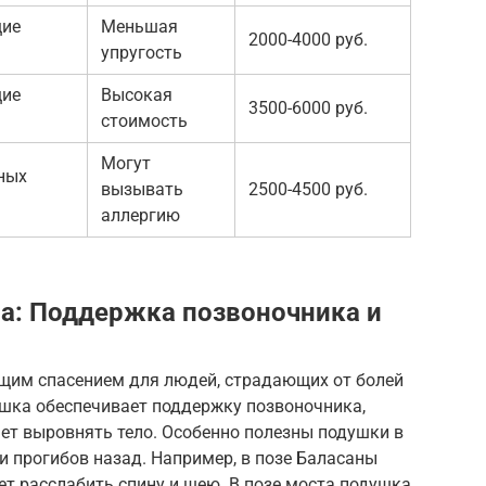
щие
Меньшая
2000-4000 руб.
упругость
щие
Высокая
3500-6000 руб.
стоимость
Могут
ных
вызывать
2500-4500 руб.
аллергию
на: Поддержка позвоночника и
ящим спасением для людей, страдающих от болей
ушка обеспечивает поддержку позвоночника,
ет выровнять тело. Особенно полезны подушки в
и прогибов назад. Например, в позе Баласаны
ет расслабить спину и шею. В позе моста подушка