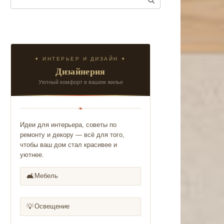
✦ ИНТЕРЬЕР И ДИЗАЙН ✦
Дизайнерия
Уютный комфорт в вашем жилье
❧
Идеи для интерьера, советы по
ремонту и декору — всё для того,
чтобы ваш дом стал красивее и
уютнее.
🛋️
Мебель
💡
Освещение