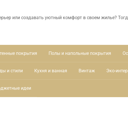
ерьер или создавать уютный комфорт в своем жилье? Тогд
тенные покрытия
Полы и напольные покрытия
Ос
ды и стили
Кухня и ванная
Винтаж
Эко-интер
джетные идеи