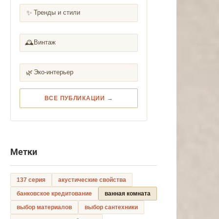
✨
Тренды и стили
🕰️
Винтаж
🌿
Эко-интерьер
ВСЕ ПУБЛИКАЦИИ →
Метки
137 серия
акустические свойства
банковское кредитование
ванная комната
выбор материалов
выбор сантехники