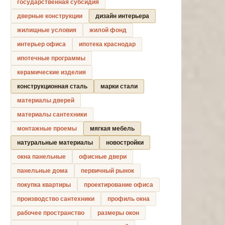
государственная субсидия
дверные конструкции
дизайн интерьера
жилищные условия
жилой фонд
интерьер офиса
ипотека краснодар
ипотечные программы
керамические изделия
конструкционная сталь
марки стали
материалы дверей
материалы сантехники
монтажные проемы
мягкая мебель
натуральные материалы
новостройки
окна панельные
офисные двери
панельные дома
первичный рынок
покупка квартиры
проектирование офиса
производство сантехники
профиль окна
рабочее пространство
размеры окон