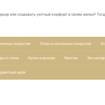
ерьер или создавать уютный комфорт в своем жилье? Тогд
тенные покрытия
Полы и напольные покрытия
Ос
ды и стили
Кухня и ванная
Винтаж
Эко-интер
джетные идеи