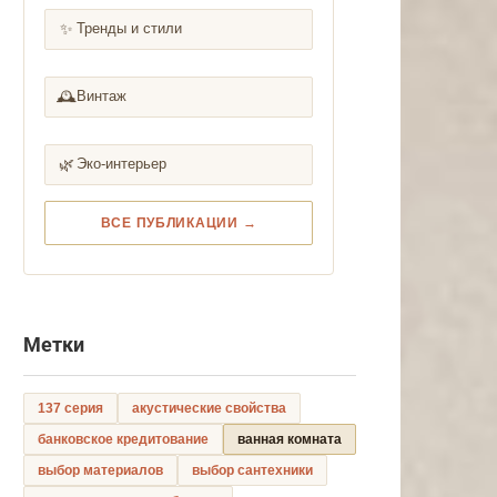
✨
Тренды и стили
🕰️
Винтаж
🌿
Эко-интерьер
ВСЕ ПУБЛИКАЦИИ →
Метки
137 серия
акустические свойства
банковское кредитование
ванная комната
выбор материалов
выбор сантехники