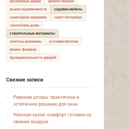
распашные двери
ремонт ванной
рынок недвижимости
садовая мебель
санитарная керамика
санкт-петербург
сантехника дома
строительные материалы
унитазы раковины
условия ипотеки
фаянс фарфор
функциональность дверей
Свежие записи
Римские шторы: практичное и
эстетичное решение для окна
Уличная кухня: комфорт готовки на
свежем воздухе