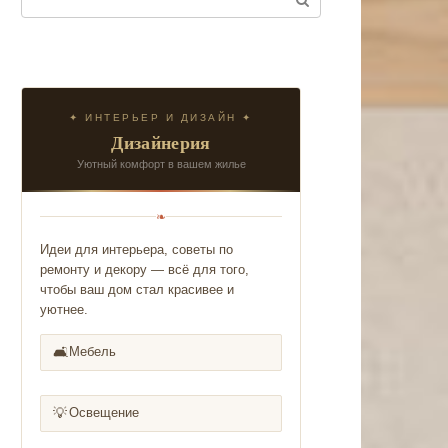
✦ ИНТЕРЬЕР И ДИЗАЙН ✦
Дизайнерия
Уютный комфорт в вашем жилье
❧
Идеи для интерьера, советы по
ремонту и декору — всё для того,
чтобы ваш дом стал красивее и
уютнее.
🛋️
Мебель
💡
Освещение