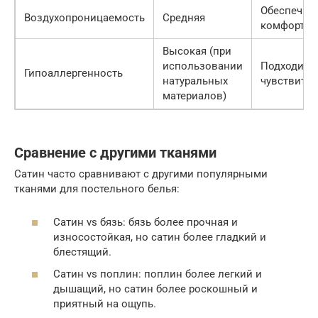
Обеспечив
Воздухопроницаемость
Средняя
комфортны
Высокая (при
использовании
Подходит д
Гипоаллергенность
натуральных
чувствите
материалов)
Сравнение с другими тканями
Сатин часто сравнивают с другими популярными
тканями для постельного белья:
Сатин vs бязь: бязь более прочная и
износостойкая, но сатин более гладкий и
блестящий.
Сатин vs поплин: поплин более легкий и
дышащий, но сатин более роскошный и
приятный на ощупь.