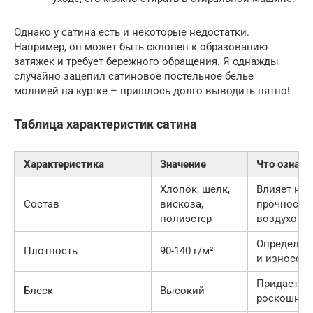
Однако у сатина есть и некоторые недостатки.
Например, он может быть склонен к образованию
затяжек и требует бережного обращения. Я однажды
случайно зацепил сатиновое постельное белье
молнией на куртке – пришлось долго выводить пятно!
Таблица характеристик сатина
Характеристика
Значение
Что означа
Хлопок, шелк,
Влияет на 
Состав
вискоза,
прочность 
полиэстер
воздухопр
Определяе
Плотность
90-140 г/м²
и износос
Придает тк
Блеск
Высокий
роскошный