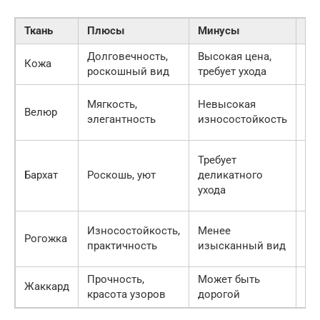
Ткань
Плюсы
Минусы
Пр
Долговечность,
Высокая цена,
Кожа
Ди
роскошный вид
требует ухода
Кр
Мягкость,
Невысокая
Велюр
де
элегантность
износостойкость
по
Кр
Требует
(в
Бархат
Роскошь, уют
деликатного
ни
ухода
пр
Ди
Износостойкость,
Менее
Рогожка
об
практичность
изысканный вид
ст
Прочность,
Может быть
Ди
Жаккард
красота узоров
дорогой
об