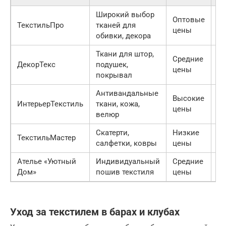
Широкий выбор
Оптовые
До
ТекстильПро
тканей для
цены
вс
обивки, декора
Ткани для штор,
Средние
С
ДекорТекс
подушек,
цены
пр
покрывал
Антивандальные
Высокие
И
ИнтерьерТекстиль
ткани, кожа,
цены
п
велюр
Скатерти,
Низкие
ТекстильМастер
О
салфетки, ковры
цены
Ателье «Уютный
Индивидуальный
Средние
Бы
Дом»
пошив текстиля
цены
Уход за текстилем в барах и клубах