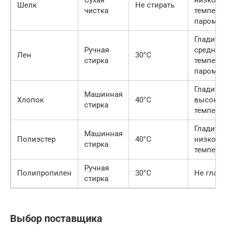
Шелк
Не стирать
чистка
температ
паром
Гладить 
Ручная
средней
Лен
30°C
стирка
температ
паром
Гладить 
Машинная
Хлопок
40°C
высоко
стирка
темпера
Гладить 
Машинная
Полиэстер
40°C
низкой
стирка
темпера
Ручная
Полипропилен
30°C
Не глад
стирка
Выбор поставщика