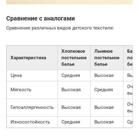
Сравнение с аналогами
Сравнение различных видов детского текстиля:
Хлопковое
Льняное
Бамб
Характеристика
постельное
постельное
пост
белье
белье
бель
Цена
Средняя
Высокая
Высо
Очен
Мягкость
Высокая
Средняя
высо
Очен
Гипоаллергенность
Высокая
Высокая
высо
Износостойкость
Средняя
Высокая
Сред