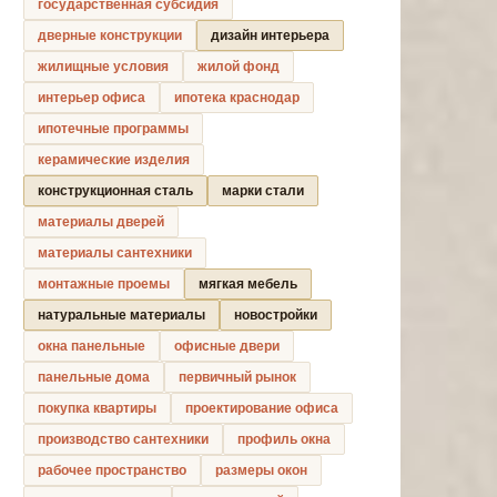
государственная субсидия
дверные конструкции
дизайн интерьера
жилищные условия
жилой фонд
интерьер офиса
ипотека краснодар
ипотечные программы
керамические изделия
конструкционная сталь
марки стали
материалы дверей
материалы сантехники
монтажные проемы
мягкая мебель
натуральные материалы
новостройки
окна панельные
офисные двери
панельные дома
первичный рынок
покупка квартиры
проектирование офиса
производство сантехники
профиль окна
рабочее пространство
размеры окон