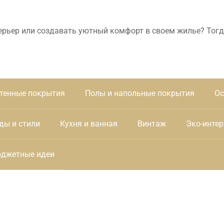
ерьер или создавать уютный комфорт в своем жилье? Тогд
тенные покрытия
Полы и напольные покрытия
Ос
ды и стили
Кухня и ванная
Винтаж
Эко-интер
джетные идеи