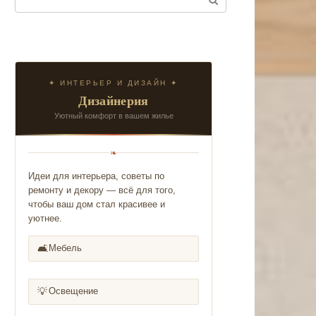
✦ ИНТЕРЬЕР И ДИЗАЙН ✦
Дизайнерия
Уютный комфорт в вашем жилье
❧
Идеи для интерьера, советы по
ремонту и декору — всё для того,
чтобы ваш дом стал красивее и
уютнее.
🛋️
Мебель
💡
Освещение