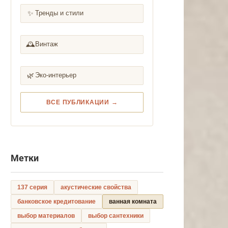
✨
Тренды и стили
🕰️
Винтаж
🌿
Эко-интерьер
ВСЕ ПУБЛИКАЦИИ →
Метки
137 серия
акустические свойства
банковское кредитование
ванная комната
выбор материалов
выбор сантехники