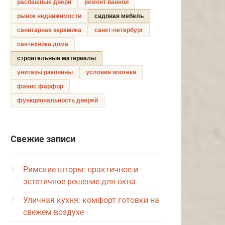
распашные двери
ремонт ванной
рынок недвижимости
садовая мебель
санитарная керамика
санкт-петербург
сантехника дома
строительные материалы
унитазы раковины
условия ипотеки
фаянс фарфор
функциональность дверей
Свежие записи
Римские шторы: практичное и
эстетичное решение для окна
Уличная кухня: комфорт готовки на
свежем воздухе