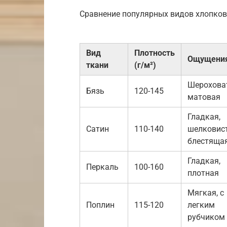
Сравнение популярных видов хлопков
Вид
Плотность
Ощущени
ткани
(г/м²)
Шерохова
Бязь
120-145
матовая
Гладкая,
Сатин
110-140
шелковист
блестяща
Гладкая,
Перкаль
100-160
плотная
Мягкая, с
Поплин
115-120
легким
рубчиком