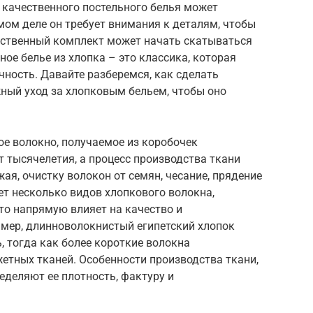
р качественного постельного белья может
амом деле он требует внимания к деталям, чтобы
ественный комплект может начать скатываться
ное белье из хлопка – это классика, которая
чность. Давайте разберемся, как сделать
ный уход за хлопковым бельем, чтобы оно
ое волокно, получаемое из коробочек
т тысячелетия, а процесс производства ткани
ая, очистку волокон от семян, чесание, прядение
ует несколько видов хлопкового волокна,
то напрямую влияет на качество и
имер, длинноволокнистый египетский хлопок
, тогда как более короткие волокна
етных тканей. Особенности производства ткани,
ределяют ее плотность, фактуру и