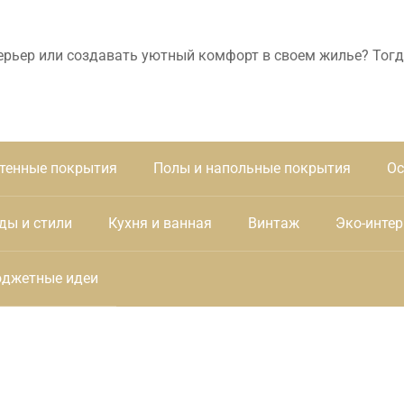
ерьер или создавать уютный комфорт в своем жилье? Тогд
тенные покрытия
Полы и напольные покрытия
Ос
ды и стили
Кухня и ванная
Винтаж
Эко-интер
джетные идеи