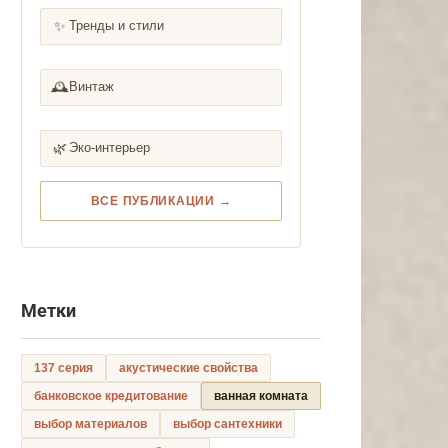
✨
Тренды и стили
🕰️
Винтаж
🌿
Эко-интерьер
ВСЕ ПУБЛИКАЦИИ →
Метки
137 серия
акустические свойства
банковское кредитование
ванная комната
выбор материалов
выбор сантехники