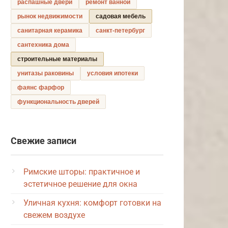
распашные двери
ремонт ванной
рынок недвижимости
садовая мебель
санитарная керамика
санкт-петербург
сантехника дома
строительные материалы
унитазы раковины
условия ипотеки
фаянс фарфор
функциональность дверей
Свежие записи
Римские шторы: практичное и
эстетичное решение для окна
Уличная кухня: комфорт готовки на
свежем воздухе