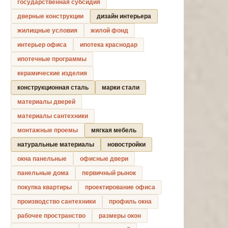
государственная субсидия
дверные конструкции
дизайн интерьера
жилищные условия
жилой фонд
интерьер офиса
ипотека краснодар
ипотечные программы
керамические изделия
конструкционная сталь
марки стали
материалы дверей
материалы сантехники
монтажные проемы
мягкая мебель
натуральные материалы
новостройки
окна панельные
офисные двери
панельные дома
первичный рынок
покупка квартиры
проектирование офиса
производство сантехники
профиль окна
рабочее пространство
размеры окон