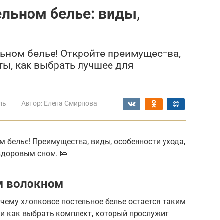
ельном белье: виды,
льном белье! Откройте преимущества,
ты, как выбрать лучшее для
ль
Автор:
Елена Смирнова
м белье! Преимущества, виды, особенности ухода,
здоровым сном. 🛌
м волокном
чему хлопковое постельное белье остается таким
и как выбрать комплект, который прослужит