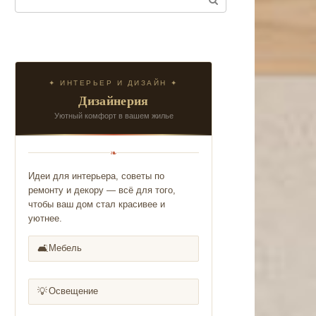
✦ ИНТЕРЬЕР И ДИЗАЙН ✦
Дизайнерия
Уютный комфорт в вашем жилье
❧
Идеи для интерьера, советы по
ремонту и декору — всё для того,
чтобы ваш дом стал красивее и
уютнее.
🛋️
Мебель
💡
Освещение