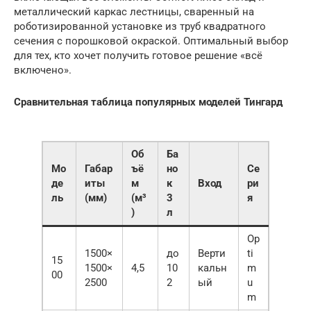
металлический каркас лестницы, сваренный на
роботизированной установке из труб квадратного
сечения с порошковой окраской. Оптимальный выбор
для тех, кто хочет получить готовое решение «всё
включено».
Сравнительная таблица популярных моделей Тингард
Об
Ба
Мо
Габар
ъё
но
Се
де
иты
м
к
Вход
ри
ль
(мм)
(м³
3
я
)
л
Op
1500×
до
Верти
ti
15
1500×
4,5
10
кальн
m
00
2500
2
ый
u
m