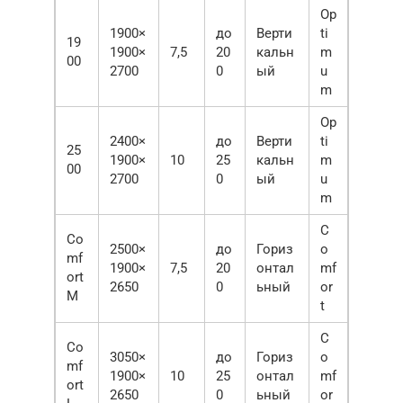
Op
1900×
до
Верти
ti
19
1900×
7,5
20
кальн
m
00
2700
0
ый
u
m
Op
2400×
до
Верти
ti
25
1900×
10
25
кальн
m
00
2700
0
ый
u
m
C
Co
2500×
до
Гориз
o
mf
1900×
7,5
20
онтал
mf
ort
2650
0
ьный
or
M
t
C
Co
3050×
до
Гориз
o
mf
1900×
10
25
онтал
mf
ort
2650
0
ьный
or