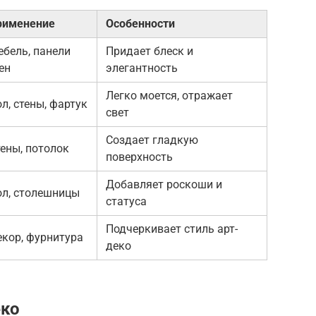
рименение
Особенности
бель, панели
Придает блеск и
ен
элегантность
Легко моется, отражает
л, стены, фартук
свет
Создает гладкую
ены, потолок
поверхность
Добавляет роскоши и
ол, столешницы
статуса
Подчеркивает стиль арт-
кор, фурнитура
деко
еко