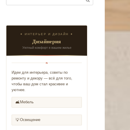
✦ ИНТЕРЬЕР И ДИЗАЙН ✦
Дизайнерия
Уютный комфорт в вашем жилье
❧
Идеи для интерьера, советы по
ремонту и декору — всё для того,
чтобы ваш дом стал красивее и
уютнее.
🛋️
Мебель
💡
Освещение