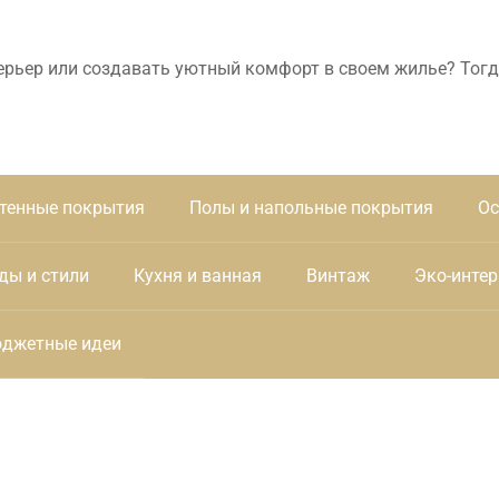
ерьер или создавать уютный комфорт в своем жилье? Тогд
тенные покрытия
Полы и напольные покрытия
Ос
ды и стили
Кухня и ванная
Винтаж
Эко-интер
джетные идеи