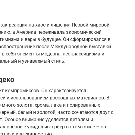
 как реакция на хаос и лишения Первой мировой
ению, а Америка переживала экономический
птимизма и веры в будущее. Он сформировался в
 распространение после Международной выставки
л в себя элементы модерна, неоклассицизма и
кальный и узнаваемый стиль.
деко
пит компромиссов. Он характеризуется
ей и использованием роскошных материалов. В
е много золота, хрома, лака и полированных
черный, белый и золотой, часто сочетаются друг с
т. Особое внимание уделяется деталям и
к впервые увидел интерьер в этом стиле – он
остью и изысканностью.