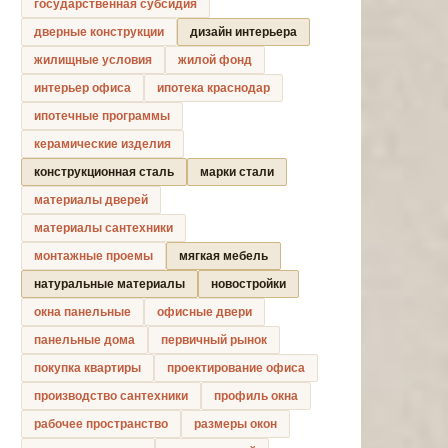
государственная субсидия
дверные конструкции
дизайн интерьера
жилищные условия
жилой фонд
интерьер офиса
ипотека краснодар
ипотечные программы
керамические изделия
конструкционная сталь
марки стали
материалы дверей
материалы сантехники
монтажные проемы
мягкая мебель
натуральные материалы
новостройки
окна панельные
офисные двери
панельные дома
первичный рынок
покупка квартиры
проектирование офиса
производство сантехники
профиль окна
рабочее пространство
размеры окон