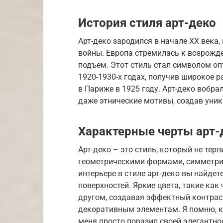
История стиля арт-деко
Арт-деко зародился в начале XX века,
войны. Европа стремилась к возрожд
подъем. Этот стиль стал символом о
1920-1930-х годах, получив широкое
в Париже в 1925 году. Арт-деко вобра
даже этнические мотивы, создав уни
Характерные черты арт-
Арт-деко – это стиль, который не тер
геометрическими формами, симметри
интерьере в стиле арт-деко вы найдет
поверхностей. Яркие цвета, такие как 
другом, создавая эффектный контрас
декоративным элементам. Я помню, ка
меня просто поразил своей элегантн