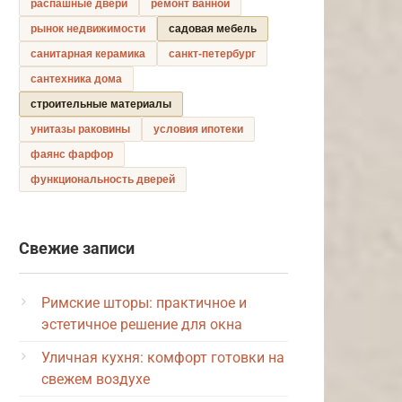
распашные двери
ремонт ванной
рынок недвижимости
садовая мебель
санитарная керамика
санкт-петербург
сантехника дома
строительные материалы
унитазы раковины
условия ипотеки
фаянс фарфор
функциональность дверей
Свежие записи
Римские шторы: практичное и
эстетичное решение для окна
Уличная кухня: комфорт готовки на
свежем воздухе