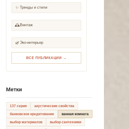
✨
Тренды и стили
🕰️
Винтаж
🌿
Эко-интерьер
ВСЕ ПУБЛИКАЦИИ →
Метки
137 серия
акустические свойства
банковское кредитование
ванная комната
выбор материалов
выбор сантехники