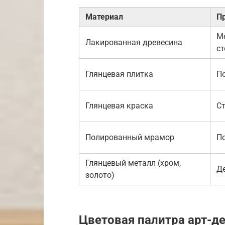
Материал
П
Ме
Лакированная древесина
ст
Глянцевая плитка
По
Глянцевая краска
Ст
Полированный мрамор
П
Глянцевый металл (хром,
Де
золото)
Цветовая палитра арт-д