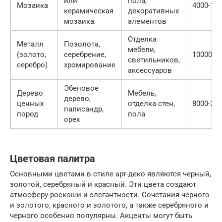
или
пола,
Мозаика
4000-12
керамическая
декоративных
мозаика
элементов
Отделка
Металл
Позолота,
мебели,
(золото,
серебрение,
10000+
светильников,
серебро)
хромирование
аксессуаров
Эбеновое
Дерево
Мебель,
дерево,
ценных
отделка стен,
8000-20
палисандр,
пород
пола
орех
Цветовая палитра
Основными цветами в стиле арт-деко являются черный,
золотой, серебряный и красный. Эти цвета создают
атмосферу роскоши и элегантности. Сочетания черного
и золотого, красного и золотого, а также серебряного и
черного особенно популярны. Акценты могут быть