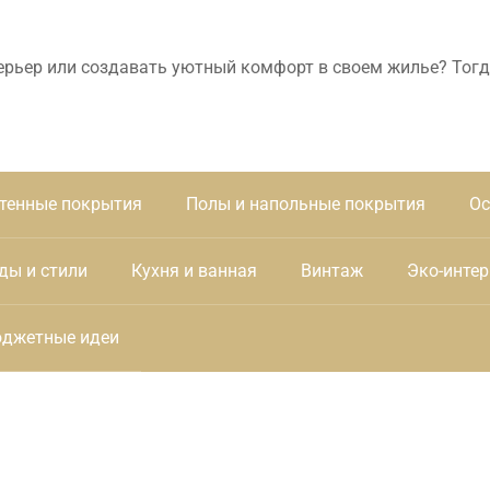
ерьер или создавать уютный комфорт в своем жилье? Тогд
тенные покрытия
Полы и напольные покрытия
Ос
ды и стили
Кухня и ванная
Винтаж
Эко-интер
джетные идеи