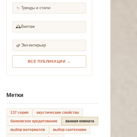
✨
Тренды и стили
🕰️
Винтаж
🌿
Эко-интерьер
ВСЕ ПУБЛИКАЦИИ →
Метки
137 серия
акустические свойства
банковское кредитование
ванная комната
выбор материалов
выбор сантехники