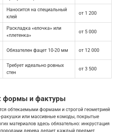
Наносится на специальный
от 1 200
клей
Раскладка «елочка» или
от 5 000
«плетенка»
Обязателен фацет 10-20 мм
от 12 000
Требует идеально ровных
от 3 500
стен
о: формы и фактуры
ется обтекаемыми формами и строгой геометрией
а-ракушки или массивные комоды, покрытые
гих материалов здесь обязательно: инкрустация
 породами дерева делает каждый предмет