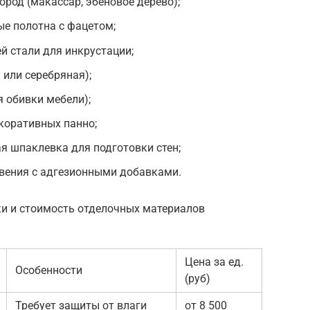
ород (макассар, эбеновое дерево);
ые полотна с фацетом;
 стали для инкрустации;
 или серебряная);
я обивки мебели);
коративных панно;
я шпаклевка для подготовки стен;
овения с адгезионными добавками.
ки и стоимость отделочных материалов
Цена за ед.
Особенности
(руб)
Требует защиты от влаги
от 8 500