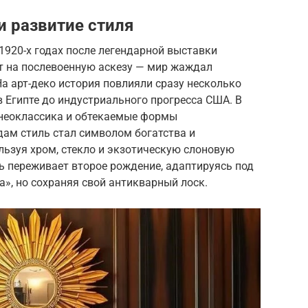
и развитие стиля
 1920-х годах после легендарной выставки
ет на послевоенную аскезу — мир жаждал
На арт-деко история повлияли сразу несколько
в Египте до индустриального прогресса США. В
 неоклассика и обтекаемые формы
дам стиль стал символом богатства и
ользуя хром, стекло и экзотическую слоновую
ль переживает второе рождение, адаптируясь под
», но сохраняя свой антикварный лоск.