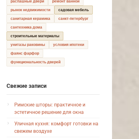
распашные двери
ремонт ванной
рынок недвижимости
садовая мебель
санитарная керамика
санкт-петербург
сантехника дома
строительные материалы
унитазы раковины
условия ипотеки
фаянс фарфор
функциональность дверей
Свежие записи
Римские шторы: практичное и
эстетичное решение для окна
Уличная кухня: комфорт готовки на
свежем воздухе