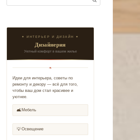
✦ ИНТЕРЬЕР И ДИЗАЙН ✦
Дизайнерия
Уютный комфорт в вашем жилье
❧
Идеи для интерьера, советы по
ремонту и декору — всё для того,
чтобы ваш дом стал красивее и
уютнее.
🛋️
Мебель
💡
Освещение