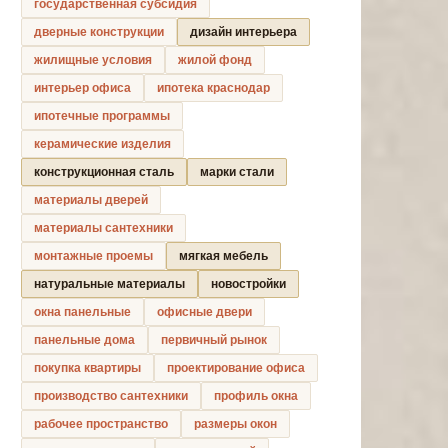
государственная субсидия
дверные конструкции
дизайн интерьера
жилищные условия
жилой фонд
интерьер офиса
ипотека краснодар
ипотечные программы
керамические изделия
конструкционная сталь
марки стали
материалы дверей
материалы сантехники
монтажные проемы
мягкая мебель
натуральные материалы
новостройки
окна панельные
офисные двери
панельные дома
первичный рынок
покупка квартиры
проектирование офиса
производство сантехники
профиль окна
рабочее пространство
размеры окон